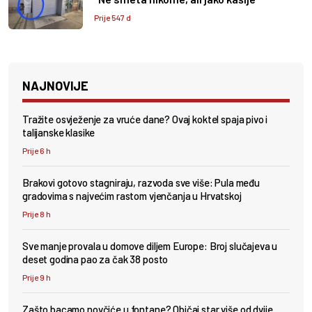
Prije 547 d
NAJNOVIJE
Tražite osvježenje za vruće dane? Ovaj koktel spaja pivo i
talijanske klasike
Prije 6 h
Brakovi gotovo stagniraju, razvoda sve više: Pula među
gradovima s najvećim rastom vjenčanja u Hrvatskoj
Prije 8 h
Sve manje provala u domove diljem Europe: Broj slučajeva u
deset godina pao za čak 38 posto
Prije 9 h
Zašto bacamo novčiće u fontane? Običaj star više od dvije