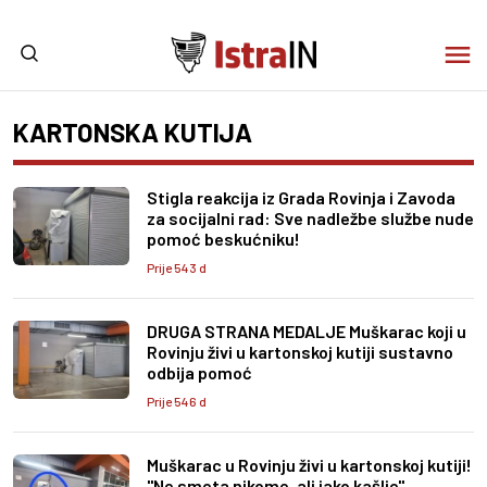
KARTONSKA KUTIJA
Stigla reakcija iz Grada Rovinja i Zavoda
za socijalni rad: Sve nadležbe službe nude
pomoć beskućniku!
Prije 543 d
DRUGA STRANA MEDALJE Muškarac koji u
Rovinju živi u kartonskoj kutiji sustavno
odbija pomoć
Prije 546 d
Muškarac u Rovinju živi u kartonskoj kutiji!
"Ne smeta nikome, ali jako kašlje"