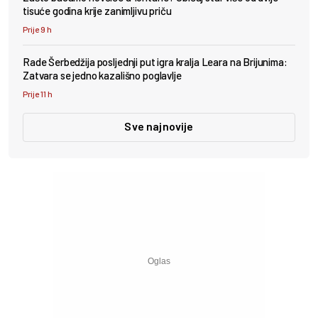
tisuće godina krije zanimljivu priču
Prije 9 h
Rade Šerbedžija posljednji put igra kralja Leara na Brijunima:
Zatvara se jedno kazališno poglavlje
Prije 11 h
Sve najnovije