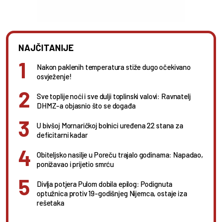
NAJČITANIJE
Nakon paklenih temperatura stiže dugo očekivano
osvježenje!
Sve toplije noći i sve dulji toplinski valovi: Ravnatelj
DHMZ-a objasnio što se događa
U bivšoj Mornaričkoj bolnici uređena 22 stana za
deficitarni kadar
Obiteljsko nasilje u Poreču trajalo godinama: Napadao,
ponižavao i prijetio smrću
Divlja potjera Pulom dobila epilog: Podignuta
optužnica protiv 19-godišnjeg Nijemca, ostaje iza
rešetaka