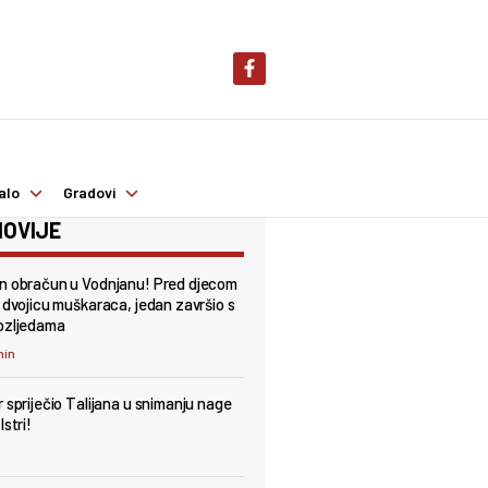
alo
Gradovi
OVIJE
n obračun u Vodnjanu! Pred djecom
i dvojicu muškaraca, jedan završio s
ozljedama
min
r spriječio Talijana u snimanju nage
Istri!