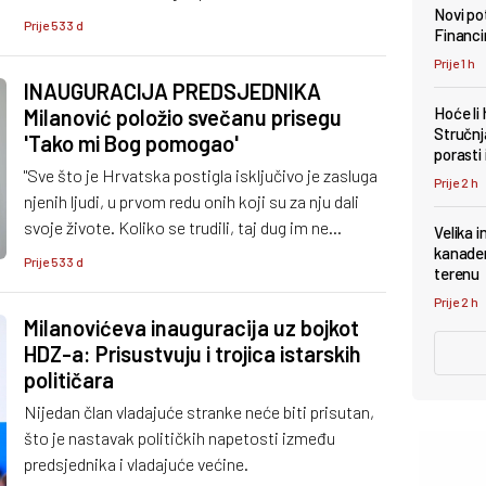
Novi pot
sudjelujući na svečanoj inauguraciji predsjednika
Prije 533 d
Financi
Zorana Milanovića.
Prije 1 h
INAUGURACIJA PREDSJEDNIKA
Hoće li
Milanović položio svečanu prisegu
Stručnj
'Tako mi Bog pomogao'
porasti 
"Sve što je Hrvatska postigla isključivo je zasluga
Prije 2 h
njenih ljudi, u prvom redu onih koji su za nju dali
svoje živote. Koliko se trudili, taj dug im ne
Velika i
možemo nikad vratiti"
kanader
Prije 533 d
terenu
Prije 2 h
Milanovićeva inauguracija uz bojkot
HDZ-a: Prisustvuju i trojica istarskih
političara
Nijedan član vladajuće stranke neće biti prisutan,
što je nastavak političkih napetosti između
predsjednika i vladajuće većine.