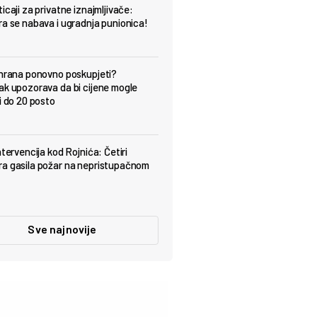
icaji za privatne iznajmljivače:
ra se nabava i ugradnja punionica!
 hrana ponovno poskupjeti?
ak upozorava da bi cijene mogle
i do 20 posto
ntervencija kod Rojnića: Četiri
a gasila požar na nepristupačnom
Sve najnovije