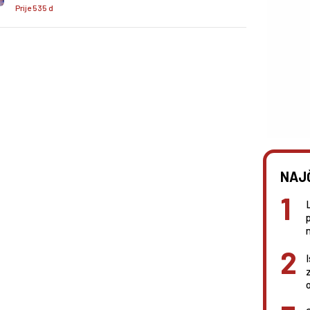
Prije 535 d
NAJ
n
I