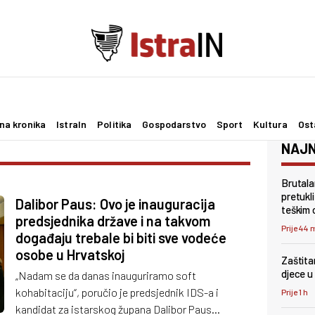
na kronika
IstraIn
Politika
Gospodarstvo
Sport
Kultura
Ost
NAJN
Brutala
pretukl
Dalibor Paus: Ovo je inauguracija
teškim 
predsjednika države i na takvom
Prije 44 
događaju trebale bi biti sve vodeće
osobe u Hrvatskoj
Zaštita
djece u 
„Nadam se da danas inauguriramo soft
kohabitaciju“, poručio je predsjednik IDS-a i
Prije 1 h
kandidat za istarskog župana Dalibor Paus