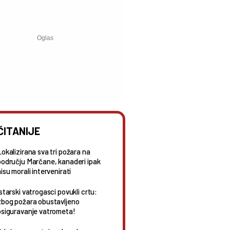
ČITANIJE
Lokalizirana sva tri požara na
području Marčane, kanaderi ipak
isu morali intervenirati
starski vatrogasci povukli crtu:
zbog požara obustavljeno
osiguravanje vatrometa!