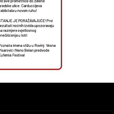
Od sive prometnice do zelene
gradske ulice: Carduccijeva
zablistala u novom ruhu!
STANJE JE PORAŽAVAJUĆE! Prvi
rezultati noćnih izvida upozoravaju
na razmjere svjetlosnog
nečišćenja u Istri
Poznata imena stižu u Rovinj: Vesna
Pisarović i Neno Belan predvode
Eufemia Festival