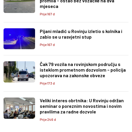
promila – ostao bez vozačke na dva
mjeseca
Prije 167 d
Pijani mladić u Rovinju izletio s kolnika i
zabio se u rasvjetni stup
Prije 167 d
Čak 79 vozila na rovinjskom području s
isteklom prometnom dozvolom – policija
upozorava na zakonske obveze
Prije 173 d
Veliki interes obrtnika: U Rovinju održan
seminar o poreznim novostima i novim
pravilima za radne dozvole
Prije 246 d