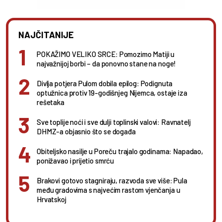
NAJČITANIJE
POKAŽIMO VELIKO SRCE: Pomozimo Matiji u
najvažnijoj borbi – da ponovno stane na noge!
Divlja potjera Pulom dobila epilog: Podignuta
optužnica protiv 19-godišnjeg Nijemca, ostaje iza
rešetaka
Sve toplije noći i sve dulji toplinski valovi: Ravnatelj
DHMZ-a objasnio što se događa
Obiteljsko nasilje u Poreču trajalo godinama: Napadao,
ponižavao i prijetio smrću
Brakovi gotovo stagniraju, razvoda sve više: Pula
među gradovima s najvećim rastom vjenčanja u
Hrvatskoj