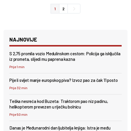
1
2
NAJNOVIJE
S 2,75 promila vozio Medulinskom cestom: Policija ga isključila
iz prometa, slijedi mu paprena kazna
Prije 1 min
Pije li svijet manje europskog piva? Izvoz pao za čak 11 posto
Prije 32 min
Teška nesreća kod Buzeta: Traktorom pao niz padinu,
helikopterom prevezen u riječku bolnicu
Prije 50 min
Danas je Međunarodni dan ljubitelja knjiga: Istra je među