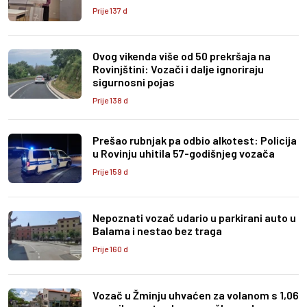
Prije 137 d
Ovog vikenda više od 50 prekršaja na
Rovinjštini: Vozači i dalje ignoriraju
sigurnosni pojas
Prije 138 d
Prešao rubnjak pa odbio alkotest: Policija
u Rovinju uhitila 57-godišnjeg vozača
Prije 159 d
Nepoznati vozač udario u parkirani auto u
Balama i nestao bez traga
Prije 160 d
Vozač u Žminju uhvaćen za volanom s 1,06