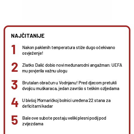
NAJČITANIJE
Nakon paklenih temperatura stiže dugo očekivano
osvježenje!
Zlatko Dalić dobio novi međunarodni angažman: UEFA
mu povjerila važnu ulogu
Brutalan obračun u Vodnjanu! Pred djecom pretukli
dvojicu muškaraca, jedan završio s teškim ozljedama
U bivšoj Mornaričkoj bolnici uređena 22 stana za
deficitarni kadar
Bale ove subote postaju veliki plesni podij pod
zvijezdama