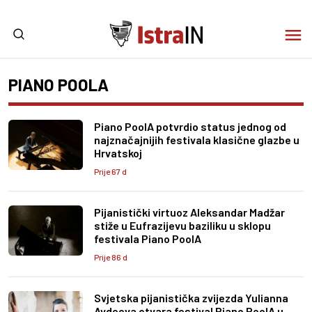
PIANO POOLA
Piano PoolA potvrdio status jednog od
najznačajnijih festivala klasične glazbe u
Hrvatskoj
Prije 67 d
Pijanistički virtuoz Aleksandar Madžar
stiže u Eufrazijevu baziliku u sklopu
festivala Piano PoolA
Prije 86 d
Svjetska pijanistička zvijezda Yulianna
Avdeeva otvara festival Piano PoolA u