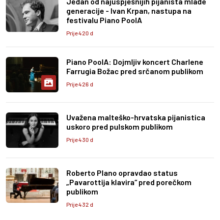
Jedan od najuspješnijih pijanista mlađe
generacije - Ivan Krpan, nastupa na
festivalu Piano PoolA
Prije 420 d
Piano PoolA: Dojmljiv koncert Charlene
Farrugia Božac pred srčanom publikom
Prije 426 d
Uvažena malteško-hrvatska pijanistica
uskoro pred pulskom publikom
Prije 430 d
Roberto Plano opravdao status
„Pavarottija klavira“ pred porečkom
publikom
Prije 432 d