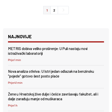
1
2
NAJNOVIJE
METRIS dobiva veliko proširenje: U Puli nastaju novi
istraživački laboratoriji
Prije 1 min
Nova analiza otkriva: U Istri jedan odlazak na benzinsku
"pojede" gotovo šest posto plaće
Prije 41 min
Žene u Hrvatskoj žive dulje i češće završavaju fakultet, ali i
dalje zarađuju manje od muškaraca
Prije 1 h