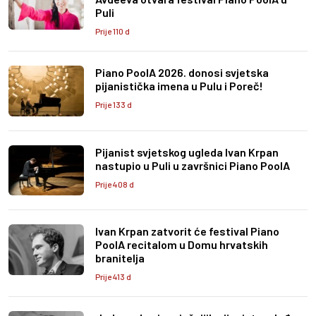
Puli
Prije 110 d
Piano PoolA 2026. donosi svjetska
pijanistička imena u Pulu i Poreč!
Prije 133 d
Pijanist svjetskog ugleda Ivan Krpan
nastupio u Puli u završnici Piano PoolA
Prije 408 d
Ivan Krpan zatvorit će festival Piano
PoolA recitalom u Domu hrvatskih
branitelja
Prije 413 d