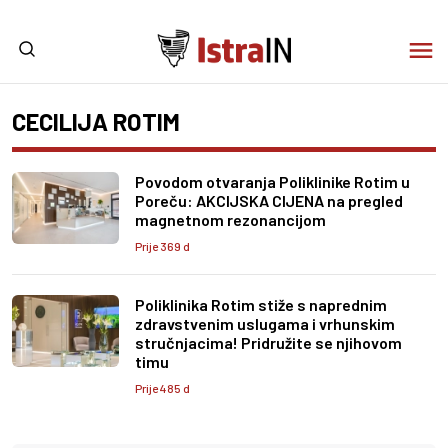
CECILIJA ROTIM
Povodom otvaranja Poliklinike Rotim u
Poreču: AKCIJSKA CIJENA na pregled
magnetnom rezonancijom
Prije 369 d
Poliklinika Rotim stiže s naprednim
zdravstvenim uslugama i vrhunskim
stručnjacima! Pridružite se njihovom
timu
Prije 485 d