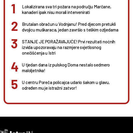
Lokalizirana sva tri požara na području Marčane,
kanaderi ipak nisu morali intervenirati
Brutalan obračun u Vodnjanu! Pred djecom pretukli
dvojicu muškaraca, jedan završio s teškim ozljedama
STANJE JE PORAŽAVAJUĆE! Prvi rezultati noćnih
izvida upozoravaju na razmjere svjetlosnog
onečišćenja u Istri
U tjedan dana iz pulskog Doma nestalo sedmero
maloljetnika!
U centru Poreča policajca udario šakom u glavu,
određen mu je istražni zatvor!