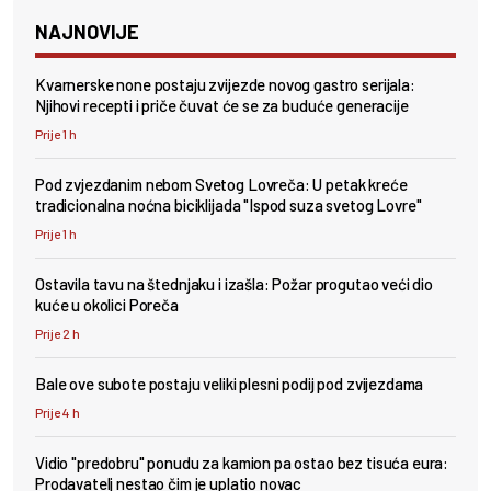
NAJNOVIJE
Kvarnerske none postaju zvijezde novog gastro serijala:
Njihovi recepti i priče čuvat će se za buduće generacije
Prije 1 h
Pod zvjezdanim nebom Svetog Lovreča: U petak kreće
tradicionalna noćna biciklijada "Ispod suza svetog Lovre"
Prije 1 h
Ostavila tavu na štednjaku i izašla: Požar progutao veći dio
kuće u okolici Poreča
Prije 2 h
Bale ove subote postaju veliki plesni podij pod zvijezdama
Prije 4 h
Vidio "predobru" ponudu za kamion pa ostao bez tisuća eura:
Prodavatelj nestao čim je uplatio novac