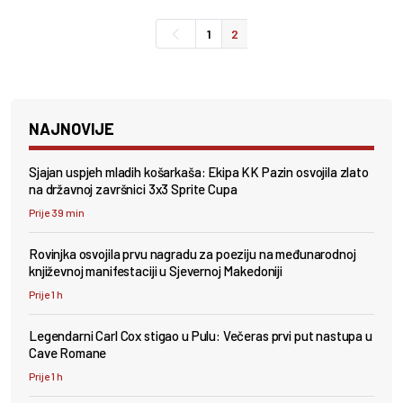
1
2
NAJNOVIJE
Sjajan uspjeh mladih košarkaša: Ekipa KK Pazin osvojila zlato
na državnoj završnici 3x3 Sprite Cupa
Prije 39 min
Rovinjka osvojila prvu nagradu za poeziju na međunarodnoj
književnoj manifestaciji u Sjevernoj Makedoniji
Prije 1 h
Legendarni Carl Cox stigao u Pulu: Večeras prvi put nastupa u
Cave Romane
Prije 1 h