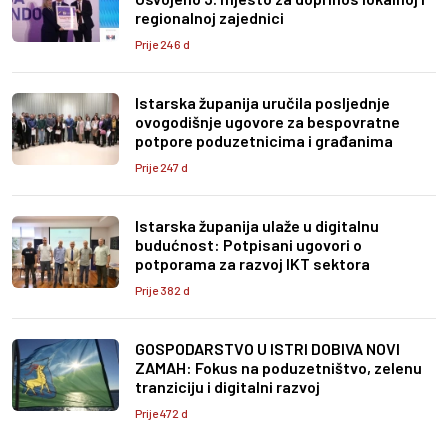
regionalnoj zajednici
Prije 246 d
Istarska županija uručila posljednje
ovogodišnje ugovore za bespovratne
potpore poduzetnicima i građanima
Prije 247 d
Istarska županija ulaže u digitalnu
budućnost: Potpisani ugovori o
potporama za razvoj IKT sektora
Prije 382 d
GOSPODARSTVO U ISTRI DOBIVA NOVI
ZAMAH: Fokus na poduzetništvo, zelenu
tranziciju i digitalni razvoj
Prije 472 d