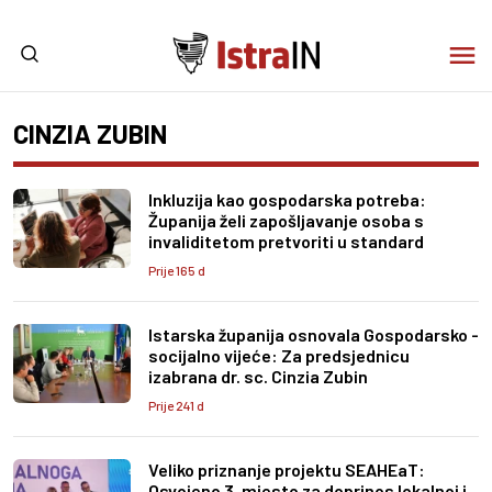
CINZIA ZUBIN
Inkluzija kao gospodarska potreba:
Županija želi zapošljavanje osoba s
invaliditetom pretvoriti u standard
Prije 165 d
Istarska županija osnovala Gospodarsko -
socijalno vijeće: Za predsjednicu
izabrana dr. sc. Cinzia Zubin
Prije 241 d
Veliko priznanje projektu SEAHEaT:
Osvojeno 3. mjesto za doprinos lokalnoj i