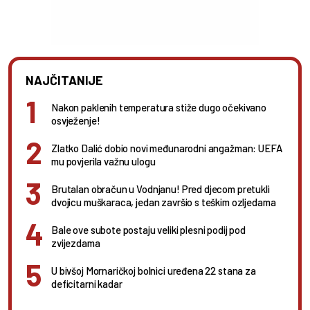
NAJČITANIJE
Nakon paklenih temperatura stiže dugo očekivano
osvježenje!
Zlatko Dalić dobio novi međunarodni angažman: UEFA
mu povjerila važnu ulogu
Brutalan obračun u Vodnjanu! Pred djecom pretukli
dvojicu muškaraca, jedan završio s teškim ozljedama
Bale ove subote postaju veliki plesni podij pod
zvijezdama
U bivšoj Mornaričkoj bolnici uređena 22 stana za
deficitarni kadar