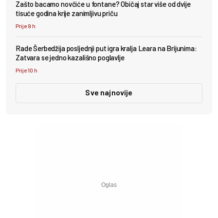
Zašto bacamo novčiće u fontane? Običaj star više od dvije
tisuće godina krije zanimljivu priču
Prije 9 h
Rade Šerbedžija posljednji put igra kralja Leara na Brijunima:
Zatvara se jedno kazališno poglavlje
Prije 10 h
Sve najnovije