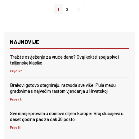
1
2
NAJNOVIJE
Tražite osvježenje za vruće dane? Ovaj koktel spaja pivo i
talijanske klasike
Prije 6 h
Brakovi gotovo stagniraju, razvoda sve više: Pula među
gradovima s najvećim rastom vjenčanja u Hrvatskoj
Prije 7 h
Sve manje provala u domove diljem Europe: Broj slučajeva u
deset godina pao za čak 38 posto
Prije 8 h