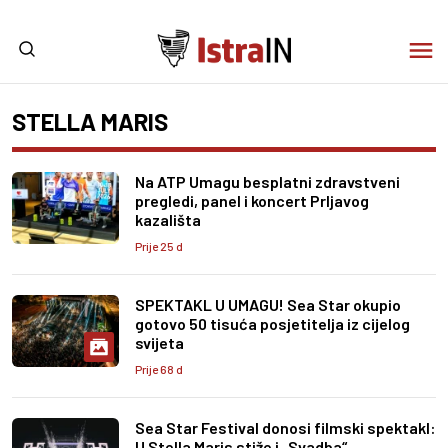
STELLA MARIS
Na ATP Umagu besplatni zdravstveni
pregledi, panel i koncert Prljavog
kazališta
Prije 25 d
SPEKTAKL U UMAGU! Sea Star okupio
gotovo 50 tisuća posjetitelja iz cijelog
svijeta
Prije 68 d
Sea Star Festival donosi filmski spektakl:
U Stella Maris stiže i „Svadba“