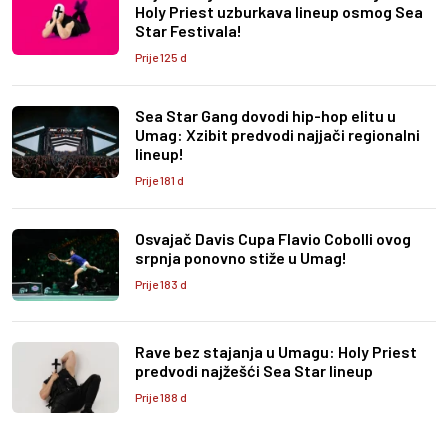
Holy Priest uzburkava lineup osmog Sea
Star Festivala!
Prije 125 d
Sea Star Gang dovodi hip-hop elitu u
Umag: Xzibit predvodi najjači regionalni
lineup!
Prije 181 d
Osvajač Davis Cupa Flavio Cobolli ovog
srpnja ponovno stiže u Umag!
Prije 183 d
Rave bez stajanja u Umagu: Holy Priest
predvodi najžešći Sea Star lineup
Prije 188 d