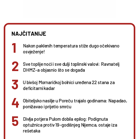
NAJČITANIJE
Nakon paklenih temperatura stiže dugo očekivano
osvježenje!
Sve toplije noći i sve dulji toplinski valovi: Ravnatelj
DHMZ-a objasnio što se događa
U bivšoj Mornaričkoj bolnici uređena 22 stana za
deficitarni kadar
Obiteljsko nasilje u Poreču trajalo godinama: Napadao,
ponižavao i prijetio smrću
Divlja potjera Pulom dobila epilog: Podignuta
optužnica protiv 19-godišnjeg Nijemca, ostaje iza
rešetaka