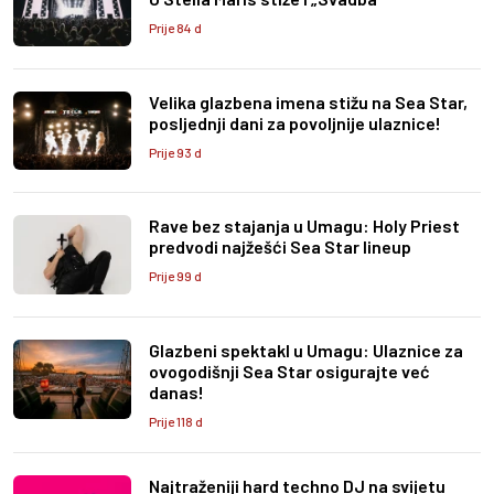
Prije 84 d
Velika glazbena imena stižu na Sea Star,
posljednji dani za povoljnije ulaznice!
Prije 93 d
Rave bez stajanja u Umagu: Holy Priest
predvodi najžešći Sea Star lineup
Prije 99 d
Glazbeni spektakl u Umagu: Ulaznice za
ovogodišnji Sea Star osigurajte već
danas!
Prije 118 d
Najtraženiji hard techno DJ na svijetu