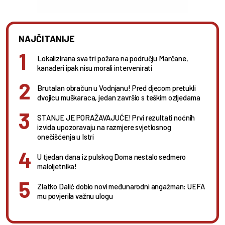
NAJČITANIJE
Lokalizirana sva tri požara na području Marčane,
kanaderi ipak nisu morali intervenirati
Brutalan obračun u Vodnjanu! Pred djecom pretukli
dvojicu muškaraca, jedan završio s teškim ozljedama
STANJE JE PORAŽAVAJUĆE! Prvi rezultati noćnih
izvida upozoravaju na razmjere svjetlosnog
onečišćenja u Istri
U tjedan dana iz pulskog Doma nestalo sedmero
maloljetnika!
Zlatko Dalić dobio novi međunarodni angažman: UEFA
mu povjerila važnu ulogu