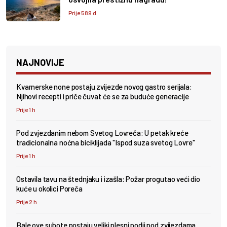
Prije 589 d
NAJNOVIJE
Kvarnerske none postaju zvijezde novog gastro serijala:
Njihovi recepti i priče čuvat će se za buduće generacije
Prije 1 h
Pod zvjezdanim nebom Svetog Lovreča: U petak kreće
tradicionalna noćna biciklijada "Ispod suza svetog Lovre"
Prije 1 h
Ostavila tavu na štednjaku i izašla: Požar progutao veći dio
kuće u okolici Poreča
Prije 2 h
Bale ove subote postaju veliki plesni podij pod zvijezdama