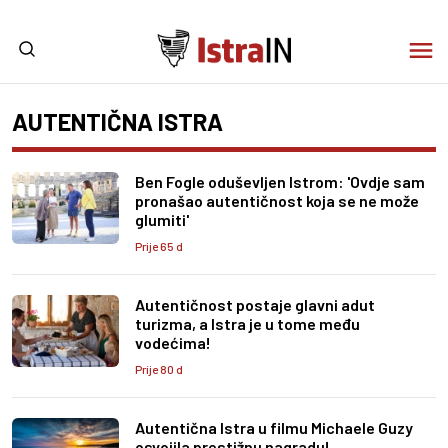
AUTENTIČNA ISTRA
Ben Fogle oduševljen Istrom: 'Ovdje sam
pronašao autentičnost koja se ne može
glumiti'
Prije 65 d
Autentičnost postaje glavni adut
turizma, a Istra je u tome među
vodećima!
Prije 80 d
Autentična Istra u filmu Michaele Guzy
osvojila prestižnu nagradu!