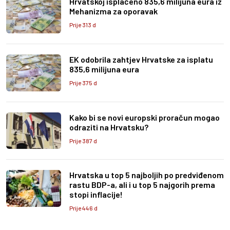
Hrvatskoj isplaćeno 835,6 milijuna eura iz
Mehanizma za oporavak
Prije 313 d
EK odobrila zahtjev Hrvatske za isplatu
835,6 milijuna eura
Prije 375 d
Kako bi se novi europski proračun mogao
odraziti na Hrvatsku?
Prije 387 d
Hrvatska u top 5 najboljih po predviđenom
rastu BDP-a, ali i u top 5 najgorih prema
stopi inflacije!
Prije 446 d