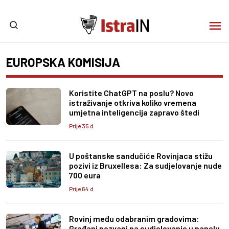
EUROPSKA KOMISIJA
Koristite ChatGPT na poslu? Novo
istraživanje otkriva koliko vremena
umjetna inteligencija zapravo štedi
Prije 35 d
U poštanske sandučiće Rovinjaca stižu
pozivi iz Bruxellesa: Za sudjelovanje nude
700 eura
Prije 64 d
Rovinj među odabranim gradovima:
Građani pozvani na sudjelovanje u panelu