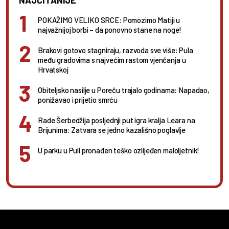
NAJČITANIJE
POKAŽIMO VELIKO SRCE: Pomozimo Matiji u
najvažnijoj borbi – da ponovno stane na noge!
Brakovi gotovo stagniraju, razvoda sve više: Pula
među gradovima s najvećim rastom vjenčanja u
Hrvatskoj
Obiteljsko nasilje u Poreču trajalo godinama: Napadao,
ponižavao i prijetio smrću
Rade Šerbedžija posljednji put igra kralja Leara na
Brijunima: Zatvara se jedno kazališno poglavlje
U parku u Puli pronađen teško ozlijeđen maloljetnik!