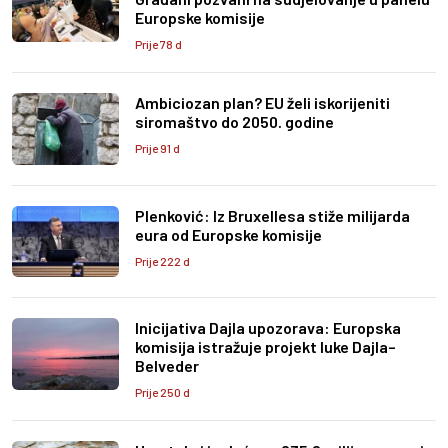
Europske komisije
Prije 78 d
Ambiciozan plan? EU želi iskorijeniti
siromaštvo do 2050. godine
Prije 91 d
Plenković: Iz Bruxellesa stiže milijarda
eura od Europske komisije
Prije 222 d
Inicijativa Dajla upozorava: Europska
komisija istražuje projekt luke Dajla–
Belveder
Prije 250 d