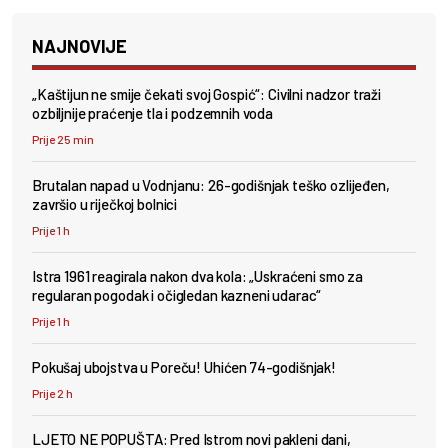
NAJNOVIJE
„Kaštijun ne smije čekati svoj Gospić“: Civilni nadzor traži
ozbiljnije praćenje tla i podzemnih voda
Prije 25 min
Brutalan napad u Vodnjanu: 26-godišnjak teško ozlijeđen,
završio u riječkoj bolnici
Prije 1 h
Istra 1961 reagirala nakon dva kola: „Uskraćeni smo za
regularan pogodak i očigledan kazneni udarac“
Prije 1 h
Pokušaj ubojstva u Poreču! Uhićen 74-godišnjak!
Prije 2 h
LJETO NE POPUŠTA: Pred Istrom novi pakleni dani,