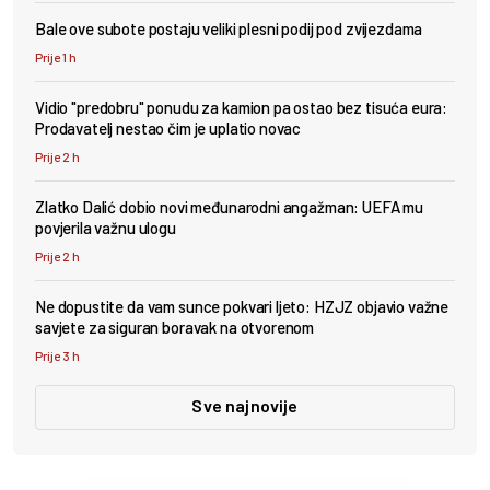
Bale ove subote postaju veliki plesni podij pod zvijezdama
Prije 1 h
Vidio "predobru" ponudu za kamion pa ostao bez tisuća eura:
Prodavatelj nestao čim je uplatio novac
Prije 2 h
Zlatko Dalić dobio novi međunarodni angažman: UEFA mu
povjerila važnu ulogu
Prije 2 h
Ne dopustite da vam sunce pokvari ljeto: HZJZ objavio važne
savjete za siguran boravak na otvorenom
Prije 3 h
Sve najnovije