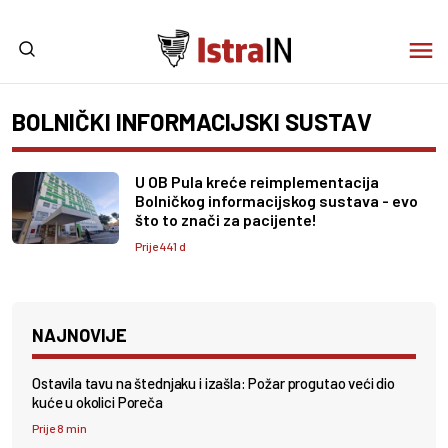
BOLNIČKI INFORMACIJSKI SUSTAV
U OB Pula kreće reimplementacija
Bolničkog informacijskog sustava - evo
što to znači za pacijente!
Prije 441 d
NAJNOVIJE
Ostavila tavu na štednjaku i izašla: Požar progutao veći dio
kuće u okolici Poreča
Prije 8 min