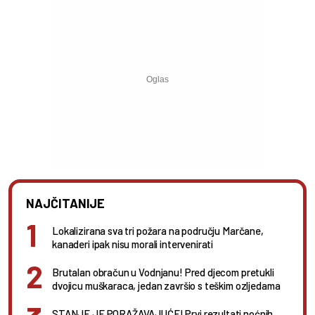
NAJČITANIJE
Lokalizirana sva tri požara na području Marčane,
kanaderi ipak nisu morali intervenirati
Brutalan obračun u Vodnjanu! Pred djecom pretukli
dvojicu muškaraca, jedan završio s teškim ozljedama
STANJE JE PORAŽAVAJUĆE! Prvi rezultati noćnih