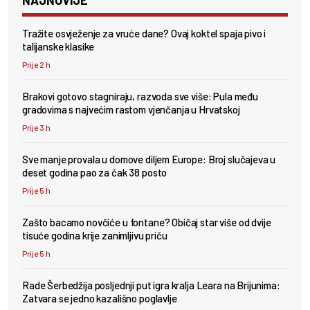
Tražite osvježenje za vruće dane? Ovaj koktel spaja pivo i
talijanske klasike
Prije 2 h
Brakovi gotovo stagniraju, razvoda sve više: Pula među
gradovima s najvećim rastom vjenčanja u Hrvatskoj
Prije 3 h
Sve manje provala u domove diljem Europe: Broj slučajeva u
deset godina pao za čak 38 posto
Prije 5 h
Zašto bacamo novčiće u fontane? Običaj star više od dvije
tisuće godina krije zanimljivu priču
Prije 5 h
Rade Šerbedžija posljednji put igra kralja Leara na Brijunima:
Zatvara se jedno kazališno poglavlje