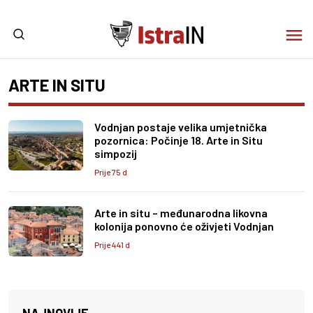
ARTE IN SITU
Vodnjan postaje velika umjetnička
pozornica: Počinje 18. Arte in Situ
simpozij
Prije 75 d
Arte in situ – međunarodna likovna
kolonija ponovno će oživjeti Vodnjan
Prije 441 d
NAJNOVIJE