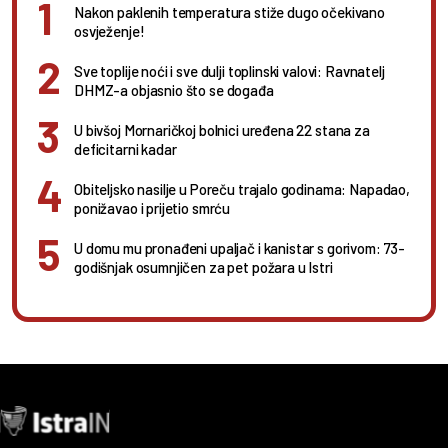
Nakon paklenih temperatura stiže dugo očekivano
osvježenje!
Sve toplije noći i sve dulji toplinski valovi: Ravnatelj
DHMZ-a objasnio što se događa
U bivšoj Mornaričkoj bolnici uređena 22 stana za
deficitarni kadar
Obiteljsko nasilje u Poreču trajalo godinama: Napadao,
ponižavao i prijetio smrću
U domu mu pronađeni upaljač i kanistar s gorivom: 73-
godišnjak osumnjičen za pet požara u Istri