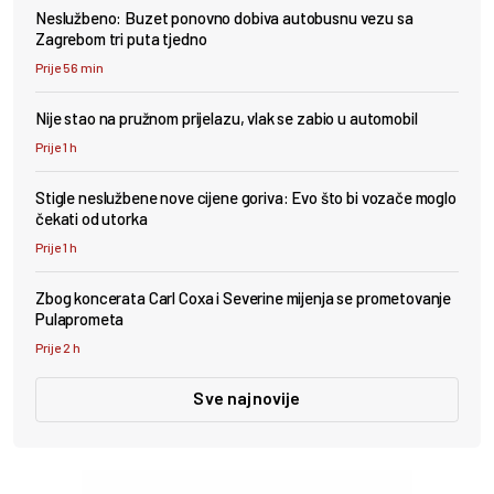
Neslužbeno: Buzet ponovno dobiva autobusnu vezu sa
Zagrebom tri puta tjedno
Prije 56 min
Nije stao na pružnom prijelazu, vlak se zabio u automobil
Prije 1 h
Stigle neslužbene nove cijene goriva: Evo što bi vozače moglo
čekati od utorka
Prije 1 h
Zbog koncerata Carl Coxa i Severine mijenja se prometovanje
Pulaprometa
Prije 2 h
Sve najnovije