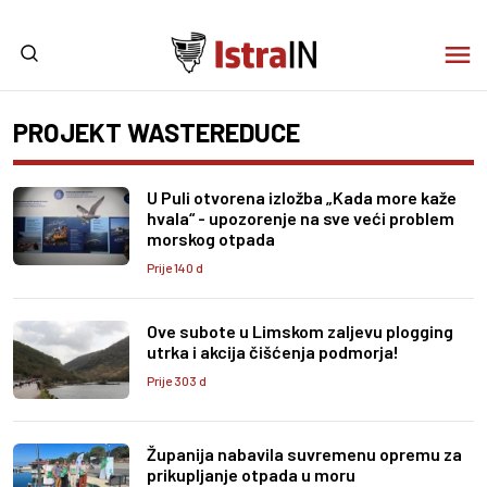
PROJEKT WASTEREDUCE
U Puli otvorena izložba „Kada more kaže
hvala“ - upozorenje na sve veći problem
morskog otpada
Prije 140 d
Ove subote u Limskom zaljevu plogging
utrka i akcija čišćenja podmorja!
Prije 303 d
Županija nabavila suvremenu opremu za
prikupljanje otpada u moru