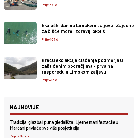
Prije 371 d
Ekološki dan na Limskom zaljevu: Zajedno
za čišće more i zdraviji okoliš
Prije 407 d
Kreću eko akcije čišćenja podmorja u
zaštićenim područjima - prva na
rasporedu u Limskom zaljevu
Prije 413 d
NAJNOVIJE
Tradicija, glazba i puna gledališta: Ljetne manifestacije u
Marčani privlače sve više posjetitelja
Prije 26 min