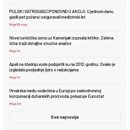
PULSKI VATROGASCI PONOVNO U AKCIJI: U jednom danu
gasili pet požara i osiguravali medicinski let
Prije 55 min
Nova turistička zona uz Kamenjak izazvala kritike: Zelena
Istra traži detaljne stručne analize
Prije 1 h
Apeli na štednju vode podsjetili su na 2012. godinu: Ovako je
izgledalo posljednje ljeto s redukcijama
Prije 1 h
Hrvatska među vodećima u Europi po svakodnevnoj
konzumaciji duhanskih proizvoda, pokazuje Eurostat
Prije 2 h
Sve najnovije