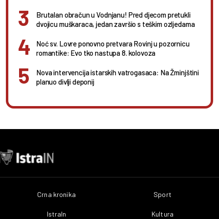
Brutalan obračun u Vodnjanu! Pred djecom pretukli
dvojicu muškaraca, jedan završio s teškim ozljedama
Noć sv. Lovre ponovno pretvara Rovinj u pozornicu
romantike: Evo tko nastupa 8. kolovoza
Nova intervencija istarskih vatrogasaca: Na Žminjštini
planuo divlji deponij
Crna kronika
Sport
IstraIn
Kultura