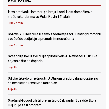
Istra predvodi Hrvatsku po broju Local Host domaćina, a
među rekorderima su Pula, Rovinj i Medulin
Prije 23 min
Gotovo 400 nesreća u samo sedam mjeseci: Električni romobili
sve češće sudjeluju u prometnim nesrećama
Prije 45 min
Sve toplije noći i sve dulji toplinski valovi: Ravnatelj DHMZ-a
objasnio što se događa
Prije 1 h
Od plastike do umjetnosti: U Starom Gradu Labinu održavaju
se besplatne kreativne radionice
Prije 1 h
Građanski odgoj u Istri prerastao očekivanja: Sve više škola
uključuje se u program