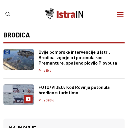
BRODICA
Dvije pomorske intervencije u Istri:
Brodica izgorjela i potonula kod
Premanture, spašeno plovilo Plovputa
Prije 19 d
FOTO/VIDEO: Kod Rovinja potonula
brodica s turistima
Prije 398 d
NAJNOVIJE