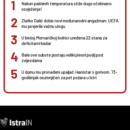
Nakon paklenih temperatura stiže dugo očekivano
osvježenje!
Zlatko Dalić dobio novi međunarodni angažman: UEFA
mu povjerila važnu ulogu
U bivšoj Mornaričkoj bolnici uređena 22 stana za
deficitarni kadar
Bale ove subote postaju veliki plesni podij pod
zvijezdama
U domu mu pronađeni upaljač i kanistar s gorivom: 73-
godišnjak osumnjičen za pet požara u Istri