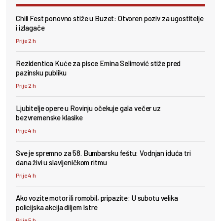
Chili Fest ponovno stiže u Buzet: Otvoren poziv za ugostitelje
i izlagače
Prije 2 h
Rezidentica Kuće za pisce Emina Selimović stiže pred
pazinsku publiku
Prije 2 h
Ljubitelje opere u Rovinju očekuje gala večer uz
bezvremenske klasike
Prije 4 h
Sve je spremno za 58. Bumbarsku feštu: Vodnjan iduća tri
dana živi u slavljeničkom ritmu
Prije 4 h
Ako vozite motor ili romobil, pripazite: U subotu velika
policijska akcija diljem Istre
Prije 5 h