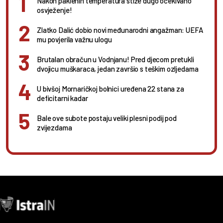
Nakon paklenih temperatura stiže dugo očekivano
osvježenje!
Zlatko Dalić dobio novi međunarodni angažman: UEFA
mu povjerila važnu ulogu
Brutalan obračun u Vodnjanu! Pred djecom pretukli
dvojicu muškaraca, jedan završio s teškim ozljedama
U bivšoj Mornaričkoj bolnici uređena 22 stana za
deficitarni kadar
Bale ove subote postaju veliki plesni podij pod
zvijezdama