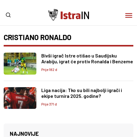
CRISTIANO RONALDO
Bivši igrač Istre otišao u Saudijsku
Arabiju, igrat će protiv Ronalda i Benzeme
Prije 182 d
Liga nacija: Tko su bili najbolji igrači i
ekipe turnira 2025. godine?
Prije 371 d
NAJNOVIJE