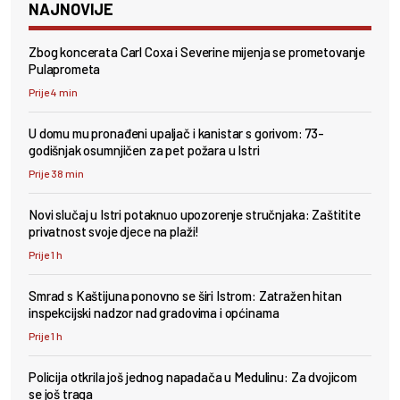
NAJNOVIJE
Zbog koncerata Carl Coxa i Severine mijenja se prometovanje
Pulaprometa
Prije 4 min
U domu mu pronađeni upaljač i kanistar s gorivom: 73-
godišnjak osumnjičen za pet požara u Istri
Prije 38 min
Novi slučaj u Istri potaknuo upozorenje stručnjaka: Zaštitite
privatnost svoje djece na plaži!
Prije 1 h
Smrad s Kaštijuna ponovno se širi Istrom: Zatražen hitan
inspekcijski nadzor nad gradovima i općinama
Prije 1 h
Policija otkrila još jednog napadača u Medulinu: Za dvojicom
se još traga