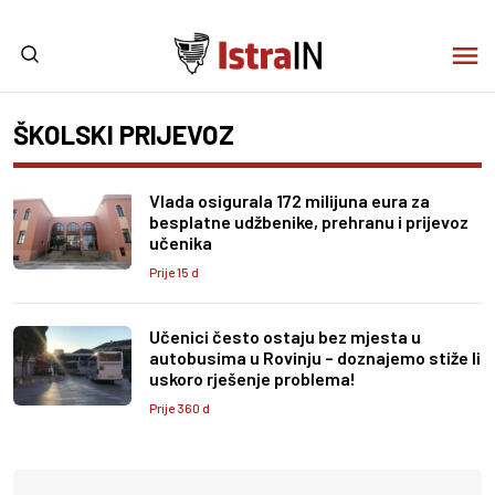
ŠKOLSKI PRIJEVOZ
Vlada osigurala 172 milijuna eura za
besplatne udžbenike, prehranu i prijevoz
učenika
Prije 15 d
Učenici često ostaju bez mjesta u
autobusima u Rovinju – doznajemo stiže li
uskoro rješenje problema!
Prije 360 d