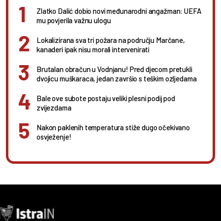
Zlatko Dalić dobio novi međunarodni angažman: UEFA
mu povjerila važnu ulogu
Lokalizirana sva tri požara na području Marčane,
kanaderi ipak nisu morali intervenirati
Brutalan obračun u Vodnjanu! Pred djecom pretukli
dvojicu muškaraca, jedan završio s teškim ozljedama
Bale ove subote postaju veliki plesni podij pod
zvijezdama
Nakon paklenih temperatura stiže dugo očekivano
osvježenje!