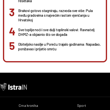
rešetaka
Brakovi gotovo stagniraju, razvoda sve više: Pula
među gradovima s najvećim rastom vjenčanja u
Hrvatskoj
Sve toplije noći i sve dulji toplinski valovi: Ravnatelj
DHMZ-a objasnio što se događa
Obiteljsko nasilje u Poreču trajalo godinama: Napadao,
ponižavao i prijetio smrću
Crna kronika
Sport