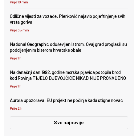
Prije 10 min
Odlične vijesti za vozače: Plenković najavio pojeftinjenje svih
vrsta goriva
Prije 35 min
National Geographic oduševljen Istrom: Ovaj grad proglasili su
podcijenjenim biserom hrvatske obale
Prije 1 h
Na današnji dan 1992. godine morska pijavica potopila brod
kod Rovinja TIJELO DJEVOJČICE NIKAD NIJE PRONAĐENO
Prije 1 h
Aurora upozorava: EU projekt ne počinje kada stigne novac
Prije 2 h
Sve najnovije