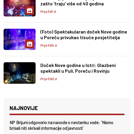
zašto 'traju' više od 40 godina
Prije 581 d
(Foto) Spektakularan doček Nove godine
u Poreču privukao tisuće posjetitelja
Prije 585 d
Doček Nove godine u Istri: Glazbeni
spektakli u Puli, Poreču i Rovinju
Prije 590 d
NAJNOVIJE
NP Brijuni odgovorio na navode o nestanku vode: 'Nismo
brisali niti skrivali informacije od javnosti'