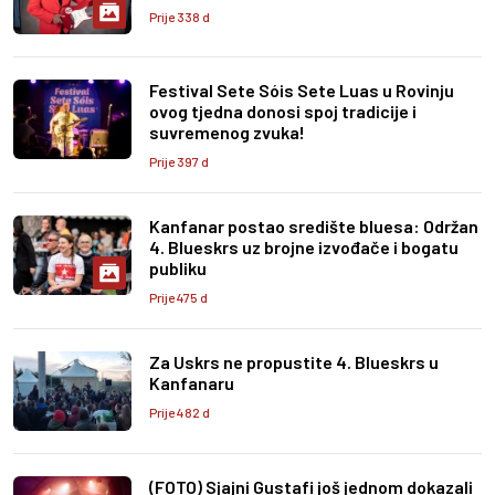
Prije 338 d
Festival Sete Sóis Sete Luas u Rovinju
ovog tjedna donosi spoj tradicije i
suvremenog zvuka!
Prije 397 d
Kanfanar postao središte bluesa: Održan
4. Blueskrs uz brojne izvođače i bogatu
publiku
Prije 475 d
Za Uskrs ne propustite 4. Blueskrs u
Kanfanaru
Prije 482 d
(FOTO) Sjajni Gustafi još jednom dokazali