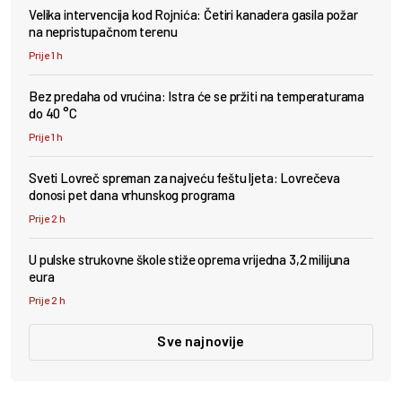
Velika intervencija kod Rojnića: Četiri kanadera gasila požar
na nepristupačnom terenu
Prije 1 h
Bez predaha od vrućina: Istra će se pržiti na temperaturama
do 40 °C
Prije 1 h
Sveti Lovreč spreman za najveću feštu ljeta: Lovrečeva
donosi pet dana vrhunskog programa
Prije 2 h
U pulske strukovne škole stiže oprema vrijedna 3,2 milijuna
eura
Prije 2 h
Sve najnovije