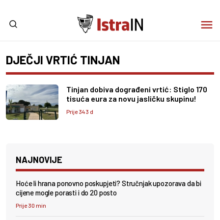
DJEČJI VRTIĆ TINJAN
Tinjan dobiva dograđeni vrtić: Stiglo 170
tisuća eura za novu jasličku skupinu!
Prije 343 d
NAJNOVIJE
Hoće li hrana ponovno poskupjeti? Stručnjak upozorava da bi
cijene mogle porasti i do 20 posto
Prije 30 min