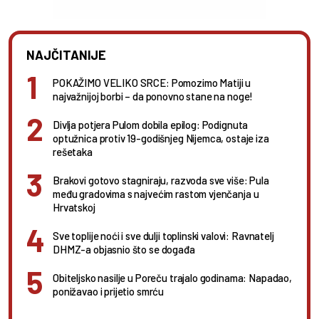
NAJČITANIJE
POKAŽIMO VELIKO SRCE: Pomozimo Matiji u
najvažnijoj borbi – da ponovno stane na noge!
Divlja potjera Pulom dobila epilog: Podignuta
optužnica protiv 19-godišnjeg Nijemca, ostaje iza
rešetaka
Brakovi gotovo stagniraju, razvoda sve više: Pula
među gradovima s najvećim rastom vjenčanja u
Hrvatskoj
Sve toplije noći i sve dulji toplinski valovi: Ravnatelj
DHMZ-a objasnio što se događa
Obiteljsko nasilje u Poreču trajalo godinama: Napadao,
ponižavao i prijetio smrću