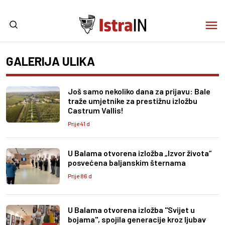
GALERIJA ULIKA
Još samo nekoliko dana za prijavu: Bale
traže umjetnike za prestižnu izložbu
Castrum Vallis!
Prije 41 d
U Balama otvorena izložba „Izvor života“
posvećena baljanskim šternama
Prije 86 d
U Balama otvorena izložba ''Svijet u
bojama'', spojila generacije kroz ljubav