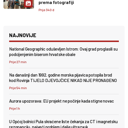
prema fotografiji
Prije 340 d
NAJNOVIJE
National Geographic oduševljen Istrom: Ovaj grad proglasili su
podcijenjenim biserom hrvatske obale
Prije 27 min
Na današnji dan 1992. godine morska pijavica potopila brod
kod Rovinja TIJELO DJEVOJČICE NIKAD NIJE PRONAĐENO
Prije 54 min
Aurora upozorava: EU projekt ne počinje kada stigne novac
Prije 1 h
U Općoj bolnici Pula skraćene liste čekanja za CT i magnetsku
rezonanciju, najveći problem i dalje ultrazvuk