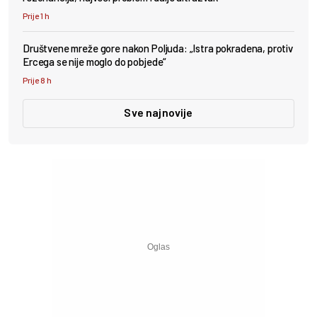
Prije 1 h
Društvene mreže gore nakon Poljuda: „Istra pokradena, protiv
Ercega se nije moglo do pobjede“
Prije 8 h
Sve najnovije