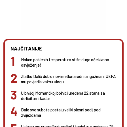
NAJČITANIJE
Nakon paklenih temperatura stiže dugo očekivano
osvježenje!
Zlatko Dalić dobio novi međunarodni angažman: UEFA
mu povjerila važnu ulogu
U bivšoj Mornaričkoj bolnici uređena 22 stana za
deficitarni kadar
Bale ove subote postaju veliki plesni podij pod
zvijezdama
U domu mu pronađeni upaljač i kanistar s gorivom: 73-