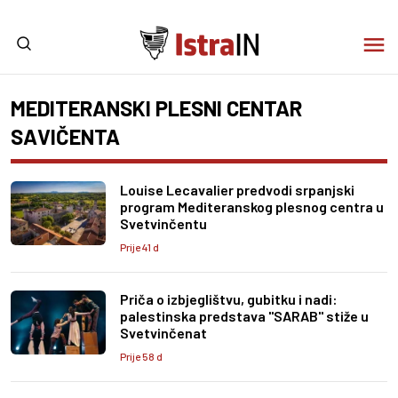
MEDITERANSKI PLESNI CENTAR
SAVIČENTA
Louise Lecavalier predvodi srpanjski
program Mediteranskog plesnog centra u
Svetvinčentu
Prije 41 d
Priča o izbjeglištvu, gubitku i nadi:
palestinska predstava "SARAB" stiže u
Svetvinčenat
Prije 58 d