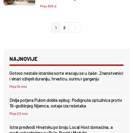
Prije 305 d
1
2
NAJNOVIJE
Gotovo nestale istarske sorte vraćaju se u čaše: Znanstvenici
i vinari oživjeli duraniju, hrvaticu, surinu i garganju
Prije 15 min
Divlja potjera Pulom dobila epilog: Podignuta optužnica protiv
19-godišnjeg Nijemca, ostaje iza rešetaka
Prije 23 min
Istra predvodi Hrvatsku po broju Local Host domaćina, a
među rekorderima su Pula, Rovinj i Medulin