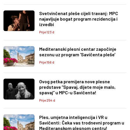
Svetvinčenat pleše cijeli travanj: MPC
najavljuje bogat program rezidencija i
izvedbi
Prije 123 d
Mediteranski plesni centar započinje
sezonu uz program 'Savičenta pleše'
Prije 156 d
Ovog petka premijera nove plesne
predstave “Spavaj, dijete moje malo,
spavaj” u MPC-u Savičenta!
Prije 254 d
Ples, umjetna inteligencija i VR u
Savičenti: Čeka vas trodnevni program u
Mediteranskom plesnom centru!