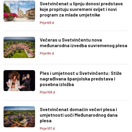
Svetvinčenat u lipnju donosi predstave
koje propituju suvremeni svijet i novi
program za mlade umjetnike
Prije 69 d
Večeras u Svetvinčentu nova
međunarodna izvedba suvremenog plesa
Prije 84 d
Ples i umjetnost u Svetvinčentu: Stiže
nagrađivana španjolska predstava i
posebna izložba
Prije 106 d
Svetvinčenat domaćin večeri plesa i
umjetnosti uoči Međunarodnog dana
plesa
Prije 107 d