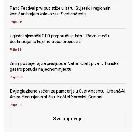
Panč Festival prvi put stiže u Istru: Svjetski i regionalni
komičari krajem kolovoza u Svetvinčentu
Prije 8 h
Ugledni njemački GEO preporučuje Istru: Rovinj među
destinacijama koje ne treba propustiti
Prije 9 h
Žminj postaje raj za pivoljupce: Vatra, craft piva i vrhunska
gastro ponuda na jednom mjestu
Prije 10 h
Dvije glazbene večeri za pamćenje u Svetvinčentu: Urban&4 i
Amira Medunjanin stižu u Kaštel Morosini-Grimani
Prije 11 h
Sve najnovije