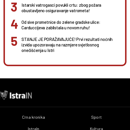
Istarski vatrogasci povukli crtu: zbog požara
obustavljeno osiguravanje vatrometa!
Od sive prometnice do zelene gradske ulice:
Carduccijeva zablistala u novom ruhu!
STANJE JE PORAŽAVAJUĆE! Prvi rezultati noćnih
izvida upozoravaju na razmjere svjetlosnog
onečišćenja u Istri
Crna kronika
Sport
IstraIn
Kultura