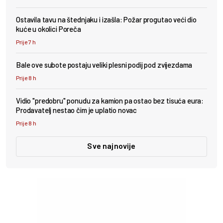
Ostavila tavu na štednjaku i izašla: Požar progutao veći dio
kuće u okolici Poreča
Prije 7 h
Bale ove subote postaju veliki plesni podij pod zvijezdama
Prije 8 h
Vidio "predobru" ponudu za kamion pa ostao bez tisuća eura:
Prodavatelj nestao čim je uplatio novac
Prije 8 h
Sve najnovije