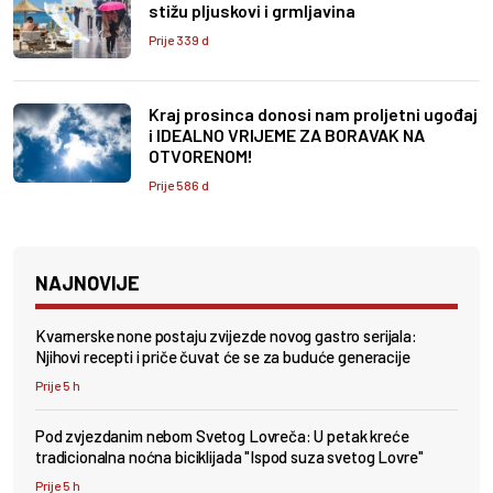
stižu pljuskovi i grmljavina
Prije 339 d
Kraj prosinca donosi nam proljetni ugođaj
i IDEALNO VRIJEME ZA BORAVAK NA
OTVORENOM!
Prije 586 d
NAJNOVIJE
Kvarnerske none postaju zvijezde novog gastro serijala:
Njihovi recepti i priče čuvat će se za buduće generacije
Prije 5 h
Pod zvjezdanim nebom Svetog Lovreča: U petak kreće
tradicionalna noćna biciklijada "Ispod suza svetog Lovre"
Prije 5 h