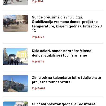
Prije 111 d
Sunce preuzima glavnu ulogu:
Stabilizacija vremena donosi proljetne
temperature, krajem tjedna u Istri i do 20
°C
Prije 164 d
Kiša odlazi, sunce se vraća: Vikend
donosi stabilnije i toplije vrijeme
Prije 167 d
Zima tek na kalendaru: Istru i dalje prate
proljetne temperature
Prije 240 d
Sunčani početak tjedna, ali od utorka