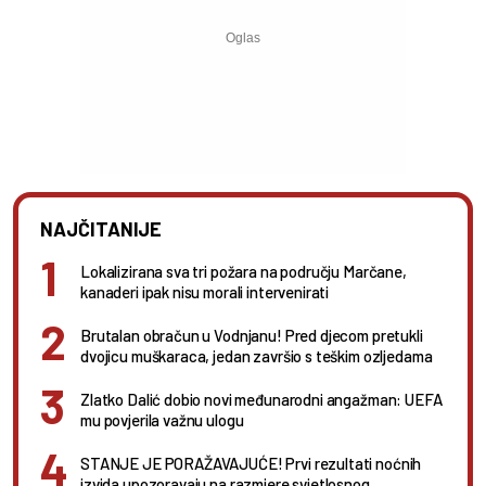
NAJČITANIJE
Lokalizirana sva tri požara na području Marčane,
kanaderi ipak nisu morali intervenirati
Brutalan obračun u Vodnjanu! Pred djecom pretukli
dvojicu muškaraca, jedan završio s teškim ozljedama
Zlatko Dalić dobio novi međunarodni angažman: UEFA
mu povjerila važnu ulogu
STANJE JE PORAŽAVAJUĆE! Prvi rezultati noćnih
izvida upozoravaju na razmjere svjetlosnog