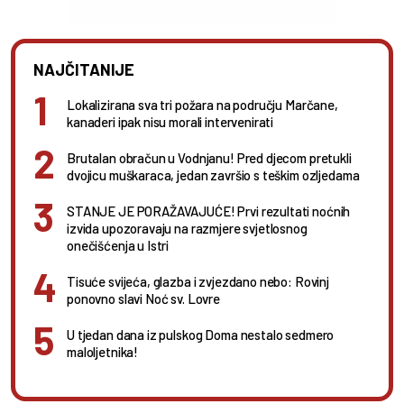
NAJČITANIJE
Lokalizirana sva tri požara na području Marčane,
kanaderi ipak nisu morali intervenirati
Brutalan obračun u Vodnjanu! Pred djecom pretukli
dvojicu muškaraca, jedan završio s teškim ozljedama
STANJE JE PORAŽAVAJUĆE! Prvi rezultati noćnih
izvida upozoravaju na razmjere svjetlosnog
onečišćenja u Istri
Tisuće svijeća, glazba i zvjezdano nebo: Rovinj
ponovno slavi Noć sv. Lovre
U tjedan dana iz pulskog Doma nestalo sedmero
maloljetnika!