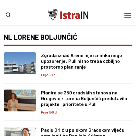
NL LORENE BOLJUNČIĆ
Zgrada iznad Arene nije iznimka nego
upozorenje: Puli hitno treba ozbiljno
prostorno planiranje
Prije 69 d
Planira se 250 gradskih stanova na
Gregovici: Lorena Boljunčić predstavila
projekte i prioritete u Puli
Prije 150 d
Paolu Orlić u pulskom Gradskom vijeću
zamijenit će Danijela Križman