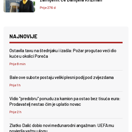
Prije 276 d
NAJNOVIJE
Ostavila tavu na štednjaku i izašla: Požar progutao veći dio
kuće u okolici Poreča
Prije 8 min
Bale ove subote postaju veliki plesni podij pod zvijezdama
Prije 1 h
Vidio "predobru" ponudu za kamion pa ostao bez tisuća eura:
Prodavatelj nestao čim je uplatio novac
Prije 2 h
Zlatko Dalić dobio novi međunarodni angažman: UEFA mu
povjerila važnu ulogu