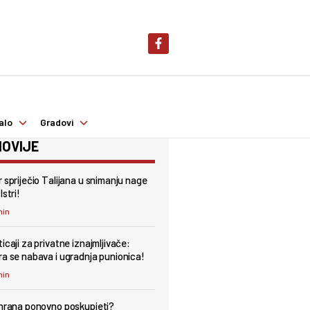
alo
Gradovi
OVIJE
r spriječio Talijana u snimanju nage
Istri!
min
icaji za privatne iznajmljivače:
ra se nabava i ugradnja punionica!
min
 hrana ponovno poskupjeti?