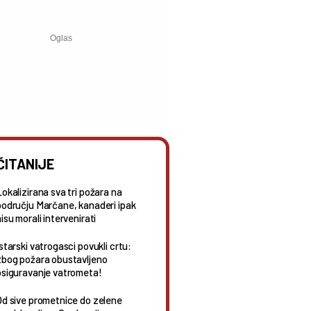
ČITANIJE
Lokalizirana sva tri požara na
području Marčane, kanaderi ipak
isu morali intervenirati
starski vatrogasci povukli crtu:
zbog požara obustavljeno
osiguravanje vatrometa!
Od sive prometnice do zelene