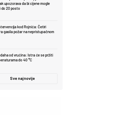
ak upozorava da bi cijene mogle
i do 20 posto
ntervencija kod Rojnića: Četiri
a gasila požar na nepristupačnom
daha od vrućina: Istra će se pržiti
peraturama do 40 °C
Sve najnovije