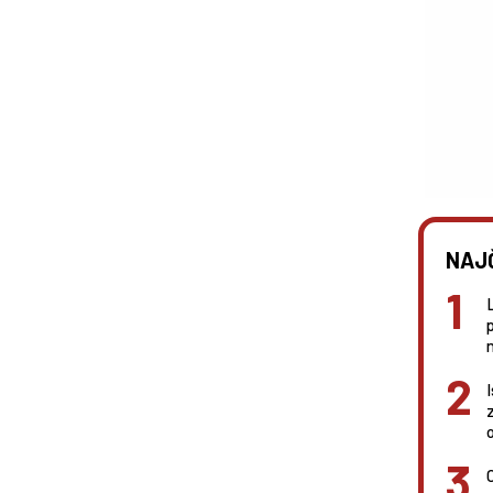
NAJ
n
I