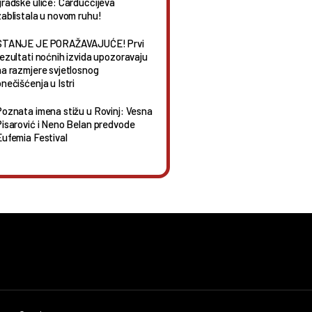
gradske ulice: Carduccijeva
zablistala u novom ruhu!
STANJE JE PORAŽAVAJUĆE! Prvi
rezultati noćnih izvida upozoravaju
na razmjere svjetlosnog
nečišćenja u Istri
Poznata imena stižu u Rovinj: Vesna
Pisarović i Neno Belan predvode
Eufemia Festival