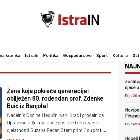
na kronika
IstraIn
Politika
Gospodarstvo
Sport
Kultura
Ost
NAJN
Zaštita
djece u 
Žena koja pokreće generacije:
Prije 20 
obilježen 80. rođendan prof. Zdenke
Buić iz Banjola!
Novi pot
Načelnik Općine Medulin Ivan Kirac i pročelnica
Financi
Upravnog odjela za opće poslove i društvene
Prije 49 
djelatnosti Suzana Racan Stern primili su prof.
Buić, zahvalivši joj na dugogodišnjoj upornosti,
Hoće li
Prije 254 d