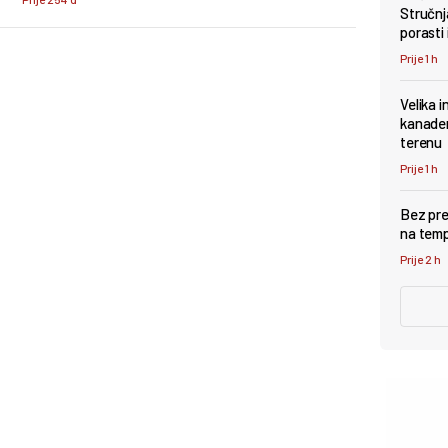
Stručnj
stručnosti i entuzijazmu koji se rijetko sreće.
porasti 
Prije 1 h
Velika i
kanader
terenu
Prije 1 h
Bez pre
na tem
Prije 2 h