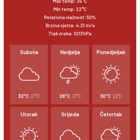
Max temp:
34°C
Min temp:
22°C
Relativna vlažnost:
50%
Brzina vjetra:
4.21 m/s
Tlak zraka:
1013 hPa
Subota
Nedjelja
Ponedjeljak
32°C
21°C
28°C
21°C
30°C
22°C
Utorak
Srijeda
Četvrtak