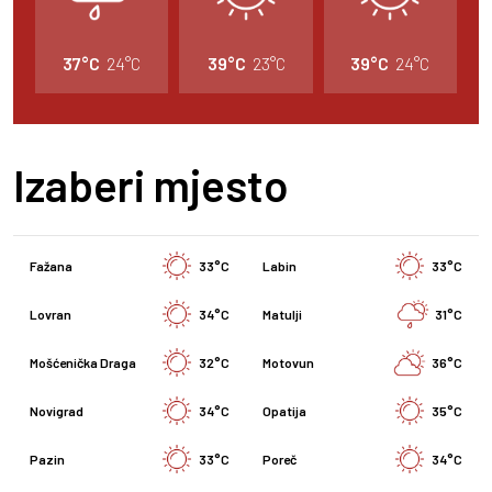
37°C
24°C
39°C
23°C
39°C
24°C
Izaberi mjesto
Fažana
33°C
Labin
33°C
Lovran
34°C
Matulji
31°C
Mošćenička Draga
32°C
Motovun
36°C
Novigrad
34°C
Opatija
35°C
Pazin
33°C
Poreč
34°C