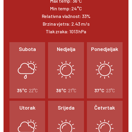
Max temp:
36°C
Min temp:
24°C
Relativna vlažnost:
33%
Brzina vjetra:
2.43 m/s
Tlak zraka:
1013 hPa
Subota
Nedjelja
Ponedjeljak
35°C
22°C
36°C
21°C
37°C
23°C
Utorak
Srijeda
Četvrtak