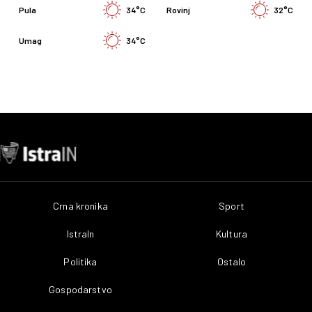
Pula
34°C
Rovinj
32°C
Umag
34°C
Crna kronika
Sport
IstraIn
Kultura
Politika
Ostalo
Gospodarstvo