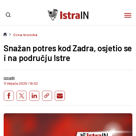
Crna kronika
Snažan potres kod Zadra, osjetio se
i na području Istre
IstraIN
11 Veljača 2025
I
19:02