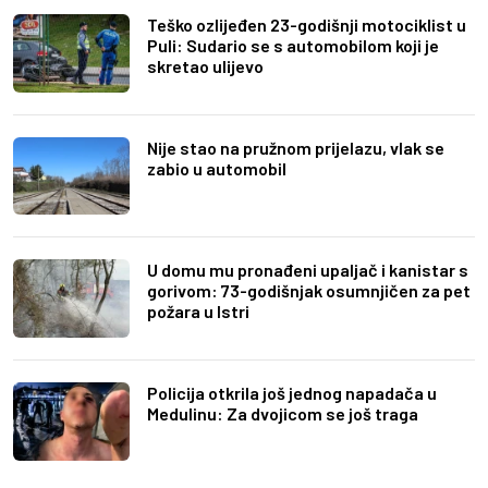
Teško ozlijeđen 23-godišnji motociklist u
Puli: Sudario se s automobilom koji je
skretao ulijevo
Nije stao na pružnom prijelazu, vlak se
zabio u automobil
U domu mu pronađeni upaljač i kanistar s
gorivom: 73-godišnjak osumnjičen za pet
požara u Istri
Policija otkrila još jednog napadača u
Medulinu: Za dvojicom se još traga