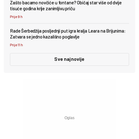
Zašto bacamo novčiće u fontane? Običaj star više od dvije
tisuće godina krije zanimljivu priču
Prije 9 h
Rade Šerbedžija posljednji put igra kralja Leara na Brijunima:
Zatvara se jedno kazališno poglavlje
Prije 11 h
Sve najnovije