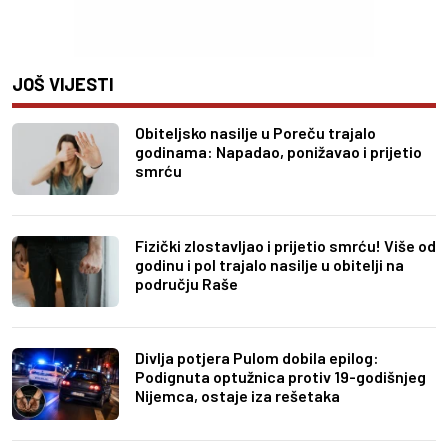
JOŠ VIJESTI
Obiteljsko nasilje u Poreču trajalo
godinama: Napadao, ponižavao i prijetio
smrću
Fizički zlostavljao i prijetio smrću! Više od
godinu i pol trajalo nasilje u obitelji na
području Raše
Divlja potjera Pulom dobila epilog:
Podignuta optužnica protiv 19-godišnjeg
Nijemca, ostaje iza rešetaka