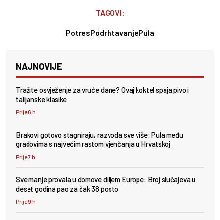
TAGOVI:
Potres
Podrhtavanje
Pula
NAJNOVIJE
Tražite osvježenje za vruće dane? Ovaj koktel spaja pivo i
talijanske klasike
Prije 6 h
Brakovi gotovo stagniraju, razvoda sve više: Pula među
gradovima s najvećim rastom vjenčanja u Hrvatskoj
Prije 7 h
Sve manje provala u domove diljem Europe: Broj slučajeva u
deset godina pao za čak 38 posto
Prije 9 h