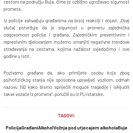
cestom na području Buja, čime je ozbiljno ugrožavao sigurnost
prometa.
Iz policije zahvaljuju građanima na brzoj reakciji i dojavi. „Ovaj
slučaj potvrđuje da je sigurnost u prometu zajednička
odgovornost policije i građana. Zajedničkim preventivnim i
represivnim djelovanjem možemo smanjiti negativne trendove
stradavanja na cestama, kojima nažalost svjedočimo i ove
godine u Istri.
Pozivamo građane da, ako primijete osobu koja zbog
psihofizičkog stanja nije sposobna upravljati vozilom, odmah
nazovu 192 kako bismo spriječili moguće tragedije i isključili
takve vozače iz prometa“, poručili su iz PU istarske.
TAGOVI:
Policija
Građani
Alkohol
Vožnja pod utjecajem alkohola
Buje