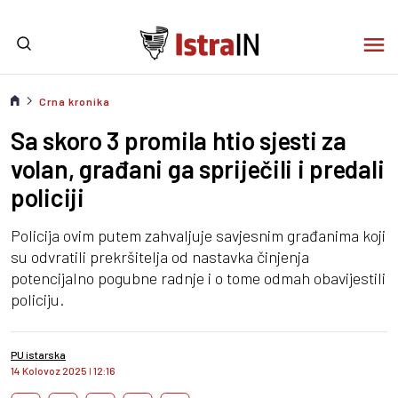
Crna kronika
Sa skoro 3 promila htio sjesti za
volan, građani ga spriječili i predali
policiji
Policija ovim putem zahvaljuje savjesnim građanima koji
su odvratili prekršitelja od nastavka činjenja
potencijalno pogubne radnje i o tome odmah obavijestili
policiju.
PU istarska
14 Kolovoz 2025
I
12:16