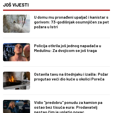
JOŠ VIJESTI
U domu mu pronađeni upaljač i kanistar s
gorivom: 73-godišnjak osumnjičen za pet
požara u Istri
Policija otkrila još jednog napadača u
Medulinu: Za dvojicom se još traga
Ostavila tavu na štednjaku i izašla: Požar
progutao veći dio kuće u okolici Poreča
Vidio "predobru" ponudu za kamion pa
ostao bez tisuća eura: Prodavatelj
nestao čim je uplatio novac