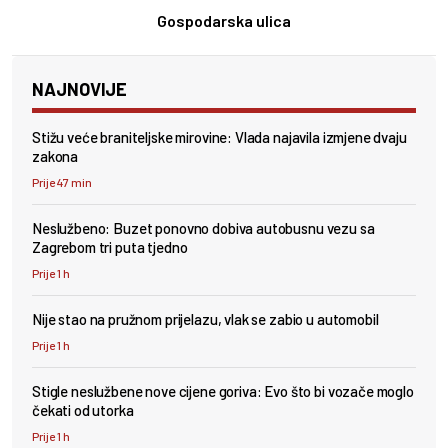
Gospodarska ulica
NAJNOVIJE
Stižu veće braniteljske mirovine: Vlada najavila izmjene dvaju
zakona
Prije 47 min
Neslužbeno: Buzet ponovno dobiva autobusnu vezu sa
Zagrebom tri puta tjedno
Prije 1 h
Nije stao na pružnom prijelazu, vlak se zabio u automobil
Prije 1 h
Stigle neslužbene nove cijene goriva: Evo što bi vozače moglo
čekati od utorka
Prije 1 h