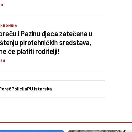
8 d
 KRONIKA
oreču i Pazinu djeca zatečena u
ištenju pirotehničkih sredstava,
e će platiti roditelji!
33 d
Poreč
Policija
PU istarska