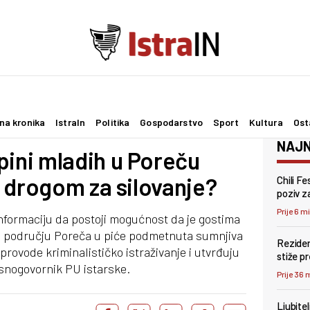
na kronika
IstraIn
Politika
Gospodarstvo
Sport
Kultura
Ost
NAJN
ni mladih u Poreču
 drogom za silovanje?
Chili F
poziv za
Prije 6 m
informaciju da postoji mogućnost da je gostima
na području Poreča u piće podmetnuta sumnjiva
Reziden
provode kriminalističko istraživanje i utvrđuju
stiže p
lasnogovornik PU istarske.
Prije 36 
Ljubite