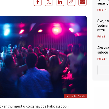
večer u
Prije 1 h
Sve je 
Vodnjan 
ritmu
Prije 2 h
Ako vozi
subotu v
Prije 2 h
Ilustracija, Pexels
okantnu vijest u kojoj navode kako su dobili