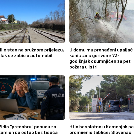
Nije stao na pružnom prijelazu,
U domu mu pronađeni upaljač 
vlak se zabio u automobil
kanistar s gorivom: 73-
godišnjak osumnjičen za pet
požara u Istri
Vidio "predobru" ponudu za
Htio besplatno u Kamenjak pa
kamion pa ostao bez tisuća
promijenio tablice: Slovenac