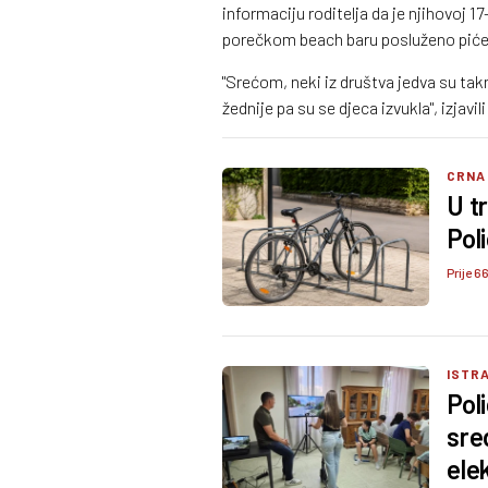
informaciju roditelja da je njihovoj 1
porečkom beach baru posluženo piće 
"Srećom, neki iz društva jedva su takn
žednije pa su se djeca izvukla", izjavili
CRNA
U tr
Poli
Prije 6
ISTRA
Poli
sre
ele