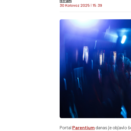
IstraIN
30 Kolovoz 2025
I
15:39
Portal
Parentium
danas je objavio š