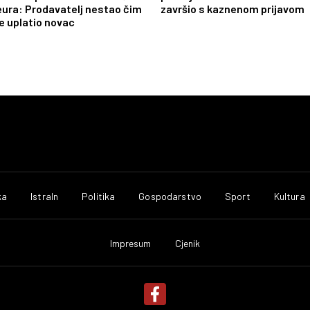
eura: Prodavatelj nestao čim
završio s kaznenom prijavom
je uplatio novac
ka
IstraIn
Politika
Gospodarstvo
Sport
Kultura
Impresum
Cjenik