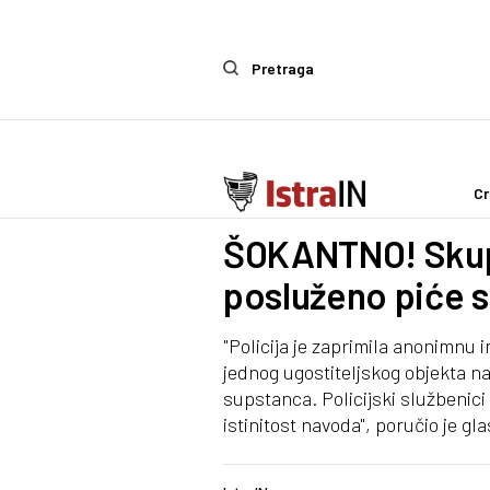
Pretraga
Cr
Crna kronika
ŠOKANTNO! Skupi
posluženo piće s
"Policija je zaprimila anonimnu 
jednog ugostiteljskog objekta 
supstanca. Policijski službenici 
istinitost navoda", poručio je g