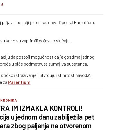
8 d
rijavili policiji jer su se, navodi portal Parentium,
 su kako su zaprimili dojavu o slučaju.
rmaciju da postoji mogućnost da je gostima jednog
 Poreča u piće podmetnuta sumnjiva supstanca.
ističko istraživanje i utvrđuju istinitost navoda",
ke za
Parentium
.
 KRONIKA
RA IM IZMAKLA KONTROLI!
icija u jednom danu zabilježila pet
ara zbog paljenja na otvorenom