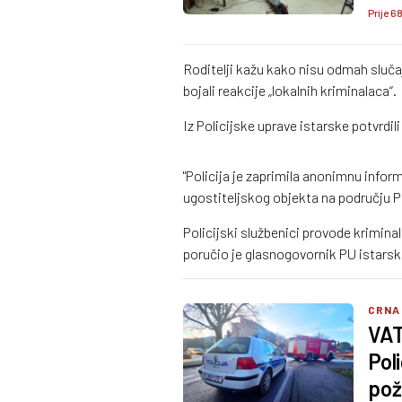
Prije 6
Roditelji kažu kako nisu odmah slučaj p
bojali reakcije „lokalnih kriminalaca“.
Iz Policijske uprave istarske potvrdili
"Policija je zaprimila anonimnu info
ugostiteljskog objekta na području
Policijski službenici provode kriminal
poručio je glasnogovornik PU istars
CRNA
VAT
Pol
pož