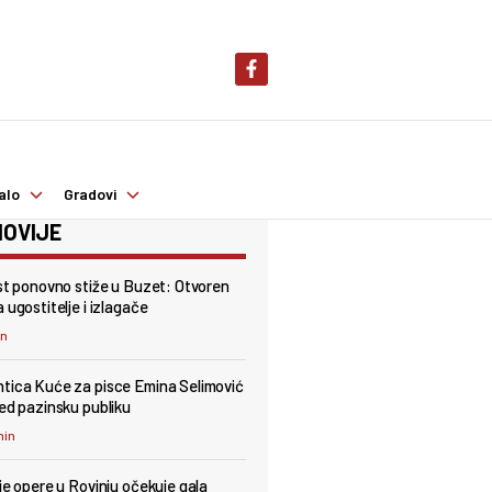
alo
Gradovi
OVIJE
est ponovno stiže u Buzet: Otvoren
 ugostitelje i izlagače
in
tica Kuće za pisce Emina Selimović
red pazinsku publiku
min
lje opere u Rovinju očekuje gala