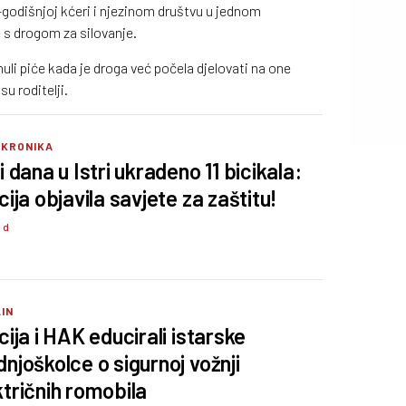
7-godišnjoj kćeri i njezinom društvu u jednom
s drogom za silovanje.
uli piće kada je droga već počela djelovati na one
 su roditelji.
 KRONIKA
i dana u Istri ukradeno 11 bicikala:
cija objavila savjete za zaštitu!
6 d
IN
cija i HAK educirali istarske
dnjoškolce o sigurnoj vožnji
ktričnih romobila