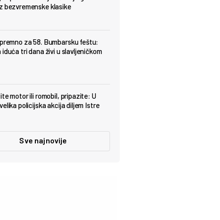
z bezvremenske klasike
spremno za 58. Bumbarsku feštu:
iduća tri dana živi u slavljeničkom
te motor ili romobil, pripazite: U
elika policijska akcija diljem Istre
Sve najnovije