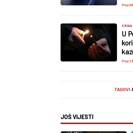
Prije 6
CRNA
U P
kor
kazn
Prije 2
TAGOVI:
JOŠ VIJESTI