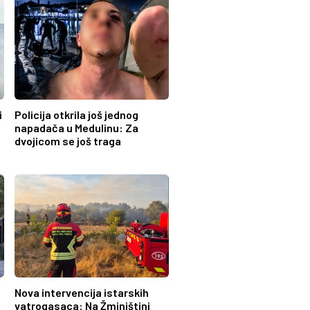
i
Policija otkrila još jednog
napadača u Medulinu: Za
dvojicom se još traga
Nova intervencija istarskih
vatrogasaca: Na Žminjštini