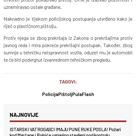
uznemiravao ostale građane.
Naknadno je tijekom policijskog postupanja utvrđeno kako je
riječ o plastičnom pištolju.
Protiv njega se zbog prekršaja iz Zakona o prekršajima protiv
javnog reda i mira pokreće prekršajni postupak. Također, zbog
sumnje u tehničku neispravnost vozila, oduzet mu je automobil
te će biti podvrgnut izvanrednom tehničkom pregledu.
TAGOVI:
Policija
Pištolj
PulaFlash
NAJNOVIJE
ISTARSKI VATROGASCI IMAJU PUNE RUKE POSLA! Požari
kod Marčane i Rojnića uspješno stavljeni pod kontrolu