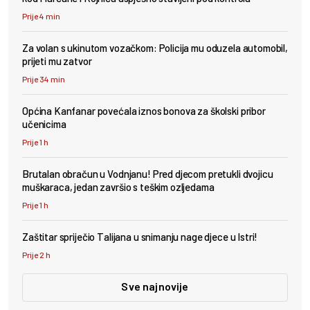
Prije 4 min
Za volan s ukinutom vozačkom: Policija mu oduzela automobil,
prijeti mu zatvor
Prije 34 min
Općina Kanfanar povećala iznos bonova za školski pribor
učenicima
Prije 1 h
Brutalan obračun u Vodnjanu! Pred djecom pretukli dvojicu
muškaraca, jedan završio s teškim ozljedama
Prije 1 h
Zaštitar spriječio Talijana u snimanju nage djece u Istri!
Prije 2 h
Sve najnovije