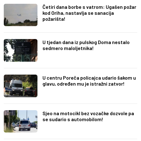
Četiri dana borbe s vatrom: Ugašen požar
kod Oriha, nastavlja se sanacija
požarišta!
U tjedan dana iz pulskog Doma nestalo
sedmero maloljetnika!
U centru Poreča policajca udario šakom u
glavu, određen mu je istražni zatvor!
Sjeo na motocikl bez vozačke dozvole pa
se sudario s automobilom!