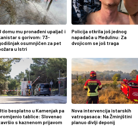
U domu mu pronađeni upaljač i
Policija otkrila još jednog
kanistar s gorivom: 73-
napadača u Medulinu: Za
godišnjak osumnjičen za pet
dvojicom se još traga
požara u Istri
Htio besplatno u Kamenjak pa
Nova intervencija istarskih
promijenio tablice: Slovenac
vatrogasaca: Na Žminjštini
završio s kaznenom prijavom
planuo divlji deponij