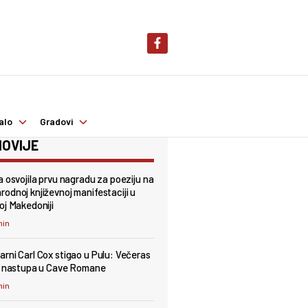
alo
Gradovi
OVIJE
a osvojila prvu nagradu za poeziju na
odnoj književnoj manifestaciji u
oj Makedoniji
min
rni Carl Cox stigao u Pulu: Večeras
t nastupa u Cave Romane
min