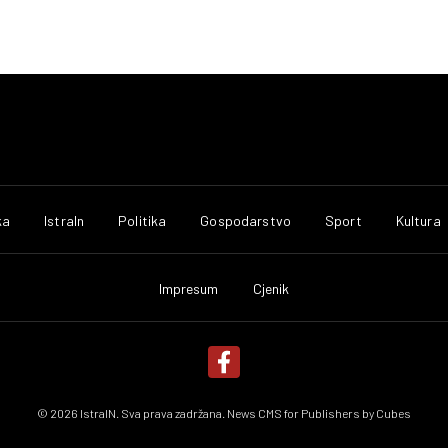
ka
IstraIn
Politika
Gospodarstvo
Sport
Kultura
Impresum
Cjenik
© 2026 IstraIN. Sva prava zadržana. News CMS for Publishers by
Cubes