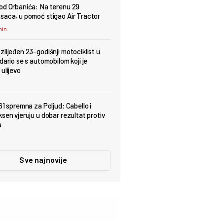
od Orbanića: Na terenu 29
saca, u pomoć stigao Air Tractor
min
zlijeđen 23-godišnji motociklist u
dario se s automobilom koji je
ulijevo
61 spremna za Poljud: Cabello i
ksen vjeruju u dobar rezultat protiv
a
Sve najnovije