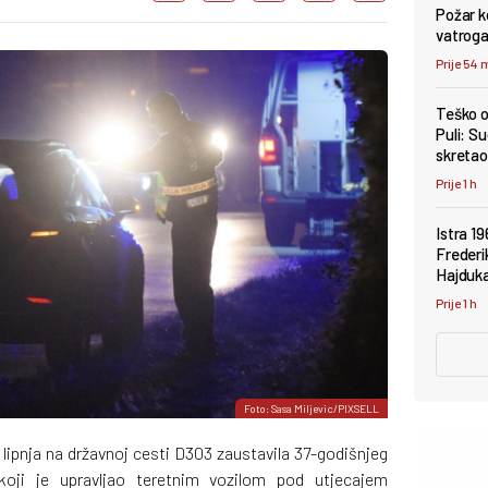
Požar k
vatroga
Prije 54 
Teško o
Puli: Su
skretao 
Prije 1 h
Istra 19
Frederi
Hajduk
Prije 1 h
Foto: Sasa Miljevic/PIXSELL
6. lipnja na državnoj cesti D303 zaustavila 37-godišnjeg
 koji je upravljao teretnim vozilom pod utjecajem