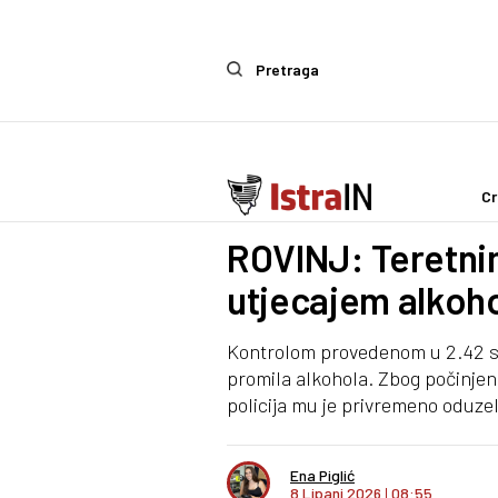
Pretraga
Cr
Crna kronika
ROVINJ: Teretni
utjecajem alkoho
Kontrolom provedenom u 2.42 sa
promila alkohola. Zbog počinjen
policija mu je privremeno oduze
Ena Piglić
8 Lipanj 2026
I
08:55