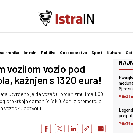
na kronika
IstraIn
Politika
Gospodarstvo
Sport
Kultura
Ost
NAJN
m vozilom vozio pod
la, kažnjen s 1320 eura!
Rovinjk
međunar
Sjevern
ta utvrđeno je da vozač u organizmu ima 1,68
Prije 29 
og prekršaja odmah je isključen iz prometa, a
la vozačku dozvolu.
Legenda
prvi pu
Prije 35 