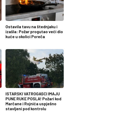
Ostavila tavu na štednjaku i
izašla: Požar progutao veći dio
kuće u okolici Poreča
ISTARSKI VATROGASCI IMAJU
PUNE RUKE POSLA! Požari kod
Marčane i Rojnića uspješno
stavljeni pod kontrolu