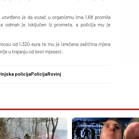
utvrđeno je da vozač u organizmu ima 1,68 promila
ja odmah je isključen iz prometa, a policija mu je
.
iznosu od 1.320 eura te mu je izrečena zaštitna mjera
rije u trajanju od šest mjeseci.
injska policija
Policija
Rovinj