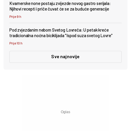
Kvarnerske none postaju zvijezde novog gastro serijala:
Njihovi recepti i priče čuvat će se za buduće generacije
Prije 9 h
Pod zvjezdanim nebom Svetog Lovreča: U petak kreće
tradicionalna noćna biciklijada "Ispod suza svetog Lovre"
Prije 10 h
Sve najnovije