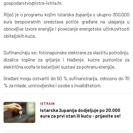
gospodarstvo@istra-istria.hr.
Riječ je o programu kojim Istarska županija s ukupno 300.000
eura bespovratnih sredstava potiče građane na ulaganja u
obnovljive izvore energije i povećanje energetske učinkovitosti
obiteljskih kuća.
Sufinanciraju se: fotonaponske elektrane za vlastitu potrošnju,
dizalice topline za grijanje i hlađenje, kućne punionice za
električna vozila te baterijski sustavi za pohranu energije.
Građani mogu ostvariti do 50 % sufinanciranja, odnosno do 70
% za mlade, umirovljenike i osobe s invaliditetom.
ISTRAIN
Istarska županija dodjeljuje po 20.000
eura za prvi stan ili kuću - prijavite se!