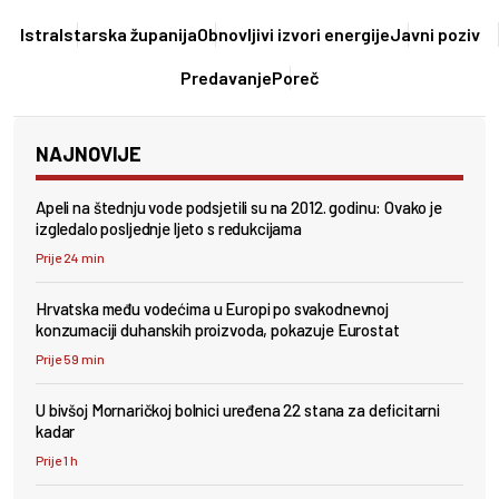
Istra
Istarska županija
Obnovljivi izvori energije
Javni poziv
Predavanje
Poreč
NAJNOVIJE
Apeli na štednju vode podsjetili su na 2012. godinu: Ovako je
izgledalo posljednje ljeto s redukcijama
Prije 24 min
Hrvatska među vodećima u Europi po svakodnevnoj
konzumaciji duhanskih proizvoda, pokazuje Eurostat
Prije 59 min
U bivšoj Mornaričkoj bolnici uređena 22 stana za deficitarni
kadar
Prije 1 h