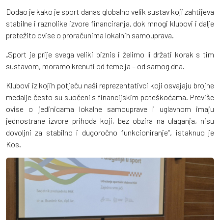
Dodao je kako je sport danas globalno velik sustav koji zahtijeva
stabilne i raznolike izvore financiranja, dok mnogi klubovi i dalje
pretežito ovise o proračunima lokalnih samouprava.
„Sport je prije svega veliki biznis i želimo li držati korak s tim
sustavom, moramo krenuti od temelja – od samog dna.
Klubovi iz kojih potječu naši reprezentativci koji osvajaju brojne
medalje često su suočeni s financijskim poteškoćama. Previše
ovise o jedinicama lokalne samouprave i uglavnom imaju
jednostrane izvore prihoda koji, bez obzira na ulaganja, nisu
dovoljni za stabilno i dugoročno funkcioniranje“, istaknuo je
Kos.