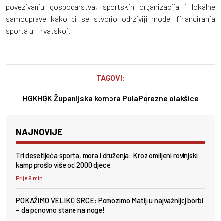
povezivanju gospodarstva, sportskih organizacija i lokalne
samouprave kako bi se stvorio održiviji model financiranja
sporta u Hrvatskoj.
TAGOVI:
HGK
HGK Županijska komora Pula
Porezne olakšice
NAJNOVIJE
Tri desetljeća sporta, mora i druženja: Kroz omiljeni rovinjski
kamp prošlo više od 2000 djece
Prije 9 min
POKAŽIMO VELIKO SRCE: Pomozimo Matiji u najvažnijoj borbi
– da ponovno stane na noge!