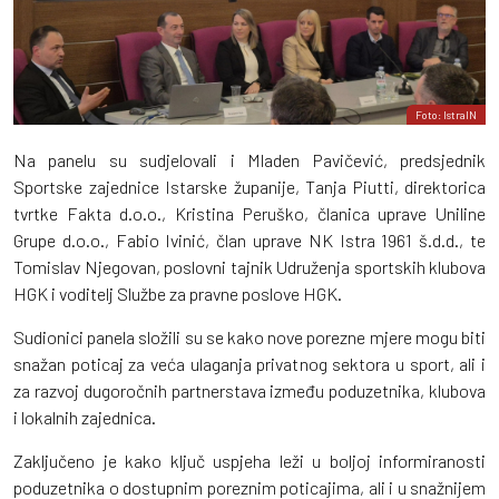
Foto: IstraIN
Na panelu su sudjelovali i Mladen Pavičević, predsjednik
Sportske zajednice Istarske županije, Tanja Piutti, direktorica
tvrtke Fakta d.o.o., Kristina Peruško, članica uprave Uniline
Grupe d.o.o., Fabio Ivinić, član uprave NK Istra 1961 š.d.d., te
Tomislav Njegovan, poslovni tajnik Udruženja sportskih klubova
HGK i voditelj Službe za pravne poslove HGK.
Sudionici panela složili su se kako nove porezne mjere mogu biti
snažan poticaj za veća ulaganja privatnog sektora u sport, ali i
za razvoj dugoročnih partnerstava između poduzetnika, klubova
i lokalnih zajednica.
Zaključeno je kako ključ uspjeha leži u boljoj informiranosti
poduzetnika o dostupnim poreznim poticajima, ali i u snažnijem