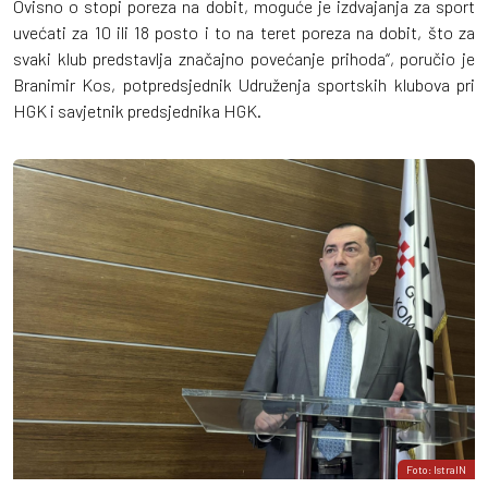
Ovisno o stopi poreza na dobit, moguće je izdvajanja za sport
uvećati za 10 ili 18 posto i to na teret poreza na dobit, što za
svaki klub predstavlja značajno povećanje prihoda“, poručio je
Branimir Kos, potpredsjednik Udruženja sportskih klubova pri
HGK i savjetnik predsjednika HGK.
Foto: IstraIN