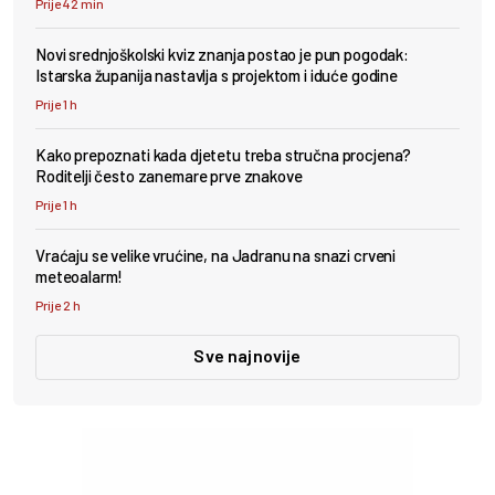
Prije 42 min
Novi srednjoškolski kviz znanja postao je pun pogodak:
Istarska županija nastavlja s projektom i iduće godine
Prije 1 h
Kako prepoznati kada djetetu treba stručna procjena?
Roditelji često zanemare prve znakove
Prije 1 h
Vraćaju se velike vrućine, na Jadranu na snazi crveni
meteoalarm!
Prije 2 h
Sve najnovije