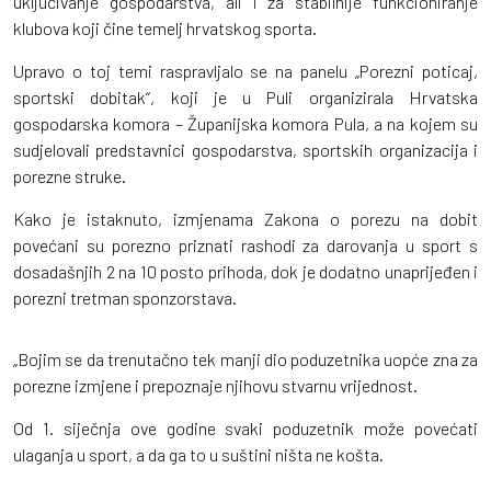
uključivanje gospodarstva, ali i za stabilnije funkcioniranje
klubova koji čine temelj hrvatskog sporta.
Upravo o toj temi raspravljalo se na panelu „Porezni poticaj,
sportski dobitak“, koji je u Puli organizirala Hrvatska
gospodarska komora – Županijska komora Pula, a na kojem su
sudjelovali predstavnici gospodarstva, sportskih organizacija i
porezne struke.
Kako je istaknuto, izmjenama Zakona o porezu na dobit
povećani su porezno priznati rashodi za darovanja u sport s
dosadašnjih 2 na 10 posto prihoda, dok je dodatno unaprijeđen i
porezni tretman sponzorstava.
„Bojim se da trenutačno tek manji dio poduzetnika uopće zna za
porezne izmjene i prepoznaje njihovu stvarnu vrijednost.
Od 1. siječnja ove godine svaki poduzetnik može povećati
ulaganja u sport, a da ga to u suštini ništa ne košta.