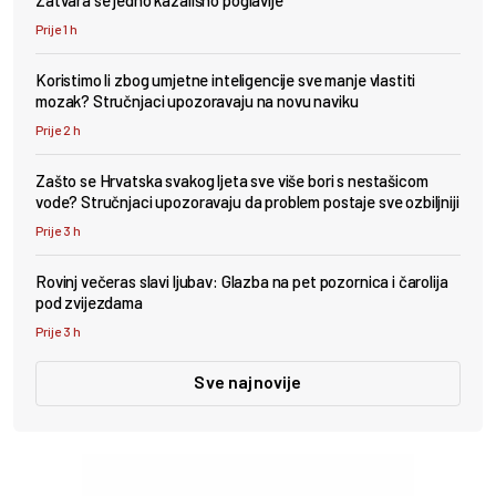
Prije 1 h
Koristimo li zbog umjetne inteligencije sve manje vlastiti
mozak? Stručnjaci upozoravaju na novu naviku
Prije 2 h
Zašto se Hrvatska svakog ljeta sve više bori s nestašicom
vode? Stručnjaci upozoravaju da problem postaje sve ozbiljniji
Prije 3 h
Rovinj večeras slavi ljubav: Glazba na pet pozornica i čarolija
pod zvijezdama
Prije 3 h
Sve najnovije