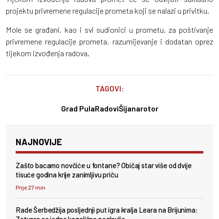
projektu privremene regulacije prometa koji se nalazi u privitku.
Mole se građani, kao i svi sudionici u prometu, za poštivanje
privremene regulacije prometa, razumijevanje i dodatan oprez
tijekom izvođenja radova.
TAGOVI:
Grad Pula
Radovi
Šijana
rotor
NAJNOVIJE
Zašto bacamo novčiće u fontane? Običaj star više od dvije
tisuće godina krije zanimljivu priču
Prije 27 min
Rade Šerbedžija posljednji put igra kralja Leara na Brijunima:
Zatvara se jedno kazališno poglavlje