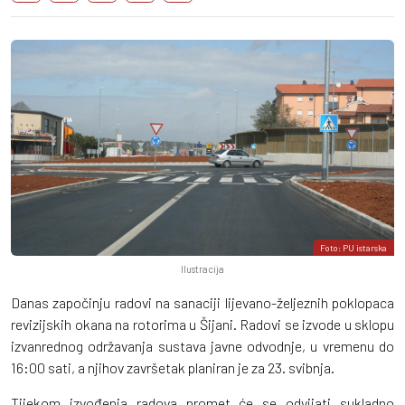
Foto: PU istarska
Ilustracija
Danas započinju radovi na sanaciji lijevano-željeznih poklopaca
revizijskih okana na rotorima u Šijani. Radovi se izvode u sklopu
izvanrednog održavanja sustava javne odvodnje, u vremenu do
16:00 sati, a njihov završetak planiran je za 23. svibnja.
Tijekom izvođenja radova promet će se odvijati sukladno