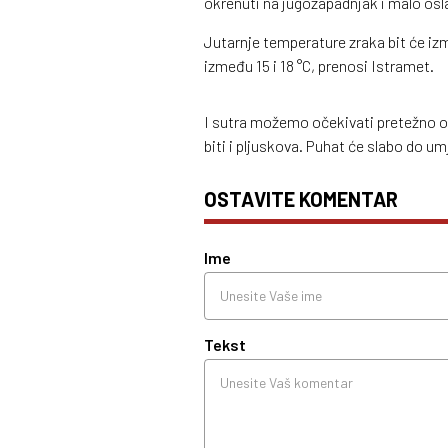
okrenuti na jugozapadnjak i malo osla
Jutarnje temperature zraka bit će izm
između 15 i 18 °C, prenosi Istramet.
I sutra možemo očekivati pretežno o
biti i pljuskova. Puhat će slabo do u
OSTAVITE KOMENTAR
Ime
Tekst