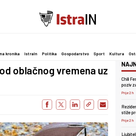
na kronika
IstraIn
Politika
Gospodarstvo
Sport
Kultura
Ost
NAJN
riod oblačnog vremena uz
Chili F
poziv za
Prije 2 h
Reziden
stiže p
Prije 2 h
Ljubite