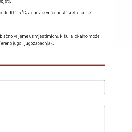
bjeti.
eđu 10 i 15 °C, a dnevne vrijednosti kretat će se
blačno vrijeme uz mjestimičnu kišu, a lokalno može
mjereno jugo i jugozapadnjak.