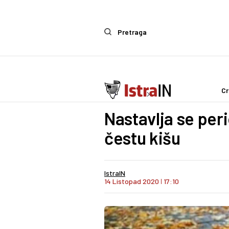
Pretraga
Cr
Ostalo
Zanimljivosti
Nastavlja se pe
čestu kišu
IstraIN
14 Listopad 2020
I
17:10