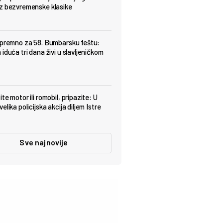
z bezvremenske klasike
spremno za 58. Bumbarsku feštu:
iduća tri dana živi u slavljeničkom
te motor ili romobil, pripazite: U
elika policijska akcija diljem Istre
Sve najnovije