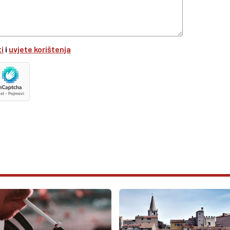
ti
i
uvjete korištenja