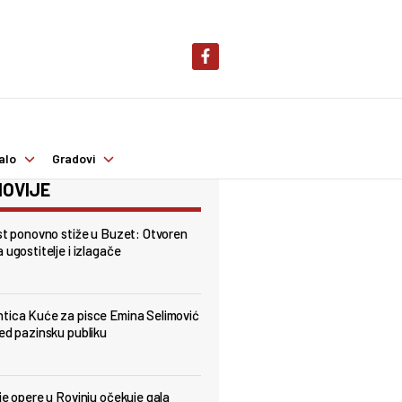
alo
Gradovi
OVIJE
est ponovno stiže u Buzet: Otvoren
 ugostitelje i izlagače
tica Kuće za pisce Emina Selimović
red pazinsku publiku
lje opere u Rovinju očekuje gala