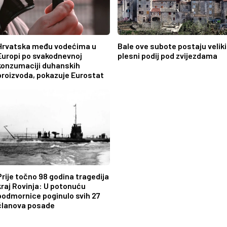
Hrvatska među vodećima u
Bale ove subote postaju veliki
Europi po svakodnevnoj
plesni podij pod zvijezdama
konzumaciji duhanskih
proizvoda, pokazuje Eurostat
Prije točno 98 godina tragedija
kraj Rovinja: U potonuću
podmornice poginulo svih 27
članova posade