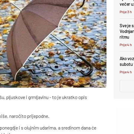
večer u
Prije 3 h
Sve je 
Vodnjan 
ritmu
Prije 4 h
Ako vozi
subotu v
Prije 4 h
u, pljuskove i grmljavinu - to je ukratko opis
kiše, naročito prijepodne.
, ponegdje i s olujnim udarima, a sredinom dana će