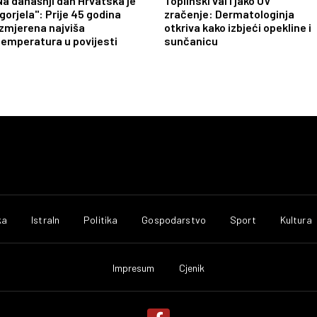
Na današnji dan Hrvatska je
Toplinski val i jako UV
"gorjela": Prije 45 godina
zračenje: Dermatologinja
izmjerena najviša
otkriva kako izbjeći opekline i
temperatura u povijesti
sunčanicu
ka
IstraIn
Politika
Gospodarstvo
Sport
Kultura
Impresum
Cjenik