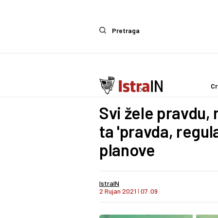
Pretraga
Cr
Ostalo
Zanimljivosti
Svi žele pravdu, 
ta 'pravda, regul
planove
IstraIN
2 Rujan 2021
I
07:09