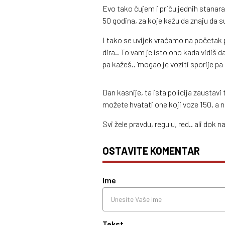
Evo tako čujem i priču jednih stanara
50 godina, za koje kažu da znaju da su 
I tako se uvijek vraćamo na početak p
dira.. To vam je isto ono kada vidiš da
pa kažeš.. 'mogao je voziti sporije pa g
Dan kasnije, ta ista policija zaustavi
možete hvatati one koji voze 150, a 
Svi žele pravdu, regulu, red.. ali dok 
OSTAVITE KOMENTAR
Ime
Tekst