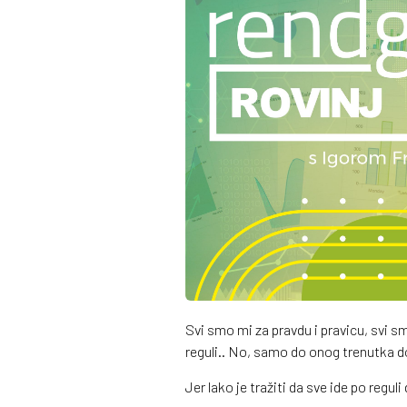
Svi smo mi za pravdu i pravicu, svi s
reguli.. No, samo do onog trenutka 
Jer lako je tražiti da sve ide po regu