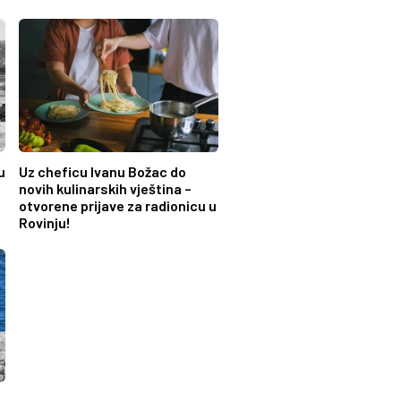
u
Uz cheficu Ivanu Božac do
o
novih kulinarskih vještina –
otvorene prijave za radionicu u
Rovinju!