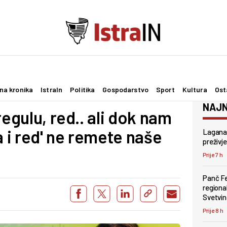
na kronika
IstraIn
Politika
Gospodarstvo
Sport
Kultura
Ost
NAJN
regulu, red.. ali dok nam
a i red' ne remete naše
Lagana 
preživje
Prije 7 h
Panč Fes
regiona
Svetvi
Prije 8 h