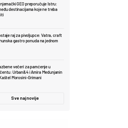
 njemački GEO preporučuje Istru:
među destinacijama koje ne treba
iti
staje raj za pivoljupce: Vatra, craft
vrhunska gastro ponuda na jednom
lazbene večeri za pamćenje u
čentu: Urban&4 i Amira Medunjanin
 Kaštel Morosini-Grimani
Sve najnovije