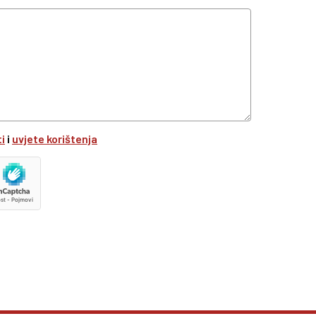
ti
i
uvjete korištenja