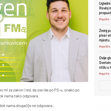
Ugledni
Rovinj 
propust
Prije 9 h
Žminj po
piva i 
mjestu
Prije 10 h
Dvije g
Svetvin
stižu u
Prije 11 h
mo mi za zakon i red, da sve ide po PS-u, onako po
dok nama tako odgovara.
li dok nama drugačije ne odgovara..