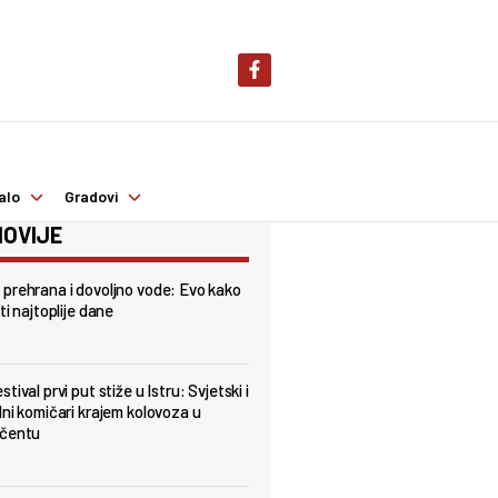
alo
Gradovi
OVIJE
prehrana i dovoljno vode: Evo kako
ti najtoplije dane
tival prvi put stiže u Istru: Svjetski i
lni komičari krajem kolovoza u
nčentu