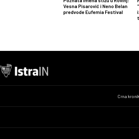
Poznata imena stižu u Rovinj:
Vesna Pisarović i Neno Belan
predvode Eufemia Festival
Crna kroni