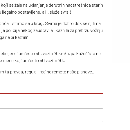
 koji se žale na uklanjanje derutnih nadstrešnica starih
ilegalno postavljene, ali.. služe svrsi!
riče i vrtimo se u krug! Svima je dobro dok se njih ne
 je policija nekog zaustavila i kaznila za prebrzu vožnju
a ne bi kaznili'
 tebe jer si umjesto 50, vozio 70km/h, pa kažeš 'sta ne
ne mene koji umjesto 50 vozim 70'..
nam ta 'pravda, regula i red' ne remete naše planove..