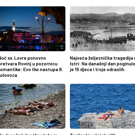
Noć sv. Lovre ponovno
Najveća željeznička tragedija 
pretvara Rovinj u pozornicu
Istri: Na današnji dan poginul
romantike: Evo tko nastupa 8.
je 15 djece i troje odraslih
kolovoza