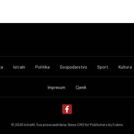
ka
IstraIn
Politika
Gospodarstvo
Sport
Kultura
Impresum
Cjenik
© 2026 IstraIN. Sva prava zadržana. News CMS for Publishers by
Cubes