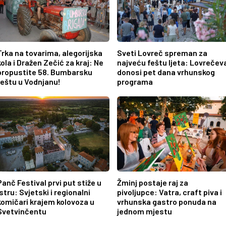
Trka na tovarima, alegorijska
Sveti Lovreč spreman za
kola i Dražen Zečić za kraj: Ne
najveću feštu ljeta: Lovrečev
propustite 58. Bumbarsku
donosi pet dana vrhunskog
feštu u Vodnjanu!
programa
Panč Festival prvi put stiže u
Žminj postaje raj za
Istru: Svjetski i regionalni
pivoljupce: Vatra, craft piva i
komičari krajem kolovoza u
vrhunska gastro ponuda na
Svetvinčentu
jednom mjestu