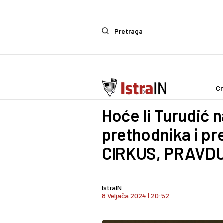
Pretraga
Cr
Ostalo
Life & Style
Hoće li Turudić na
prethodnika i pr
CIRKUS, PRAVDU
IstraIN
8 Veljača 2024
I
20:52