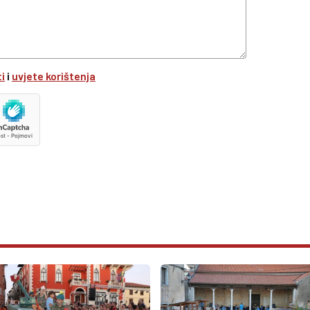
ti
i
uvjete korištenja