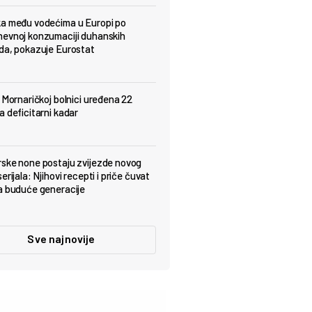
a među vodećima u Europi po
evnoj konzumaciji duhanskih
da, pokazuje Eurostat
j Mornaričkoj bolnici uređena 22
a deficitarni kadar
ske none postaju zvijezde novog
erijala: Njihovi recepti i priče čuvat
a buduće generacije
Sve najnovije