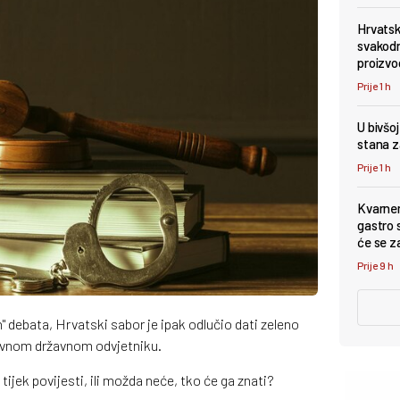
Hrvatsk
svakodn
proizvo
Prije 1 h
U bivšo
stana z
Prije 1 h
Kvarner
gastro s
će se z
Prije 9 h
h" debata, Hrvatski sabor je ipak odlučio dati zeleno
avnom državnom odvjetniku.
 tijek povijesti, ili možda neće, tko će ga znati?