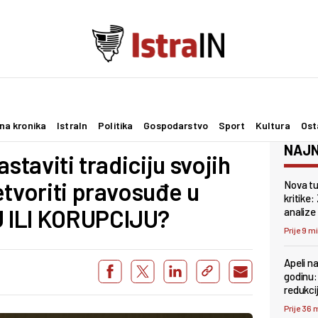
na kronika
IstraIn
Politika
Gospodarstvo
Sport
Kultura
Ost
NAJN
staviti tradiciju svojih
etvoriti pravosuđe u
Nova tu
kritike:
 ILI KORUPCIJU?
analize
Prije 9 m
Apeli na
godinu: 
redukci
Prije 36 