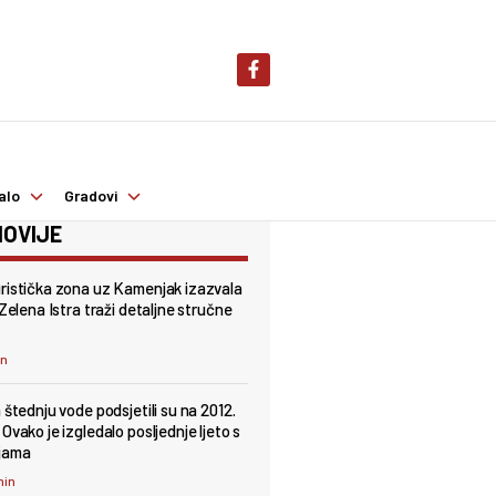
alo
Gradovi
OVIJE
ristička zona uz Kamenjak izazvala
 Zelena Istra traži detaljne stručne
in
 štednju vode podsjetili su na 2012.
Ovako je izgledalo posljednje ljeto s
jama
min