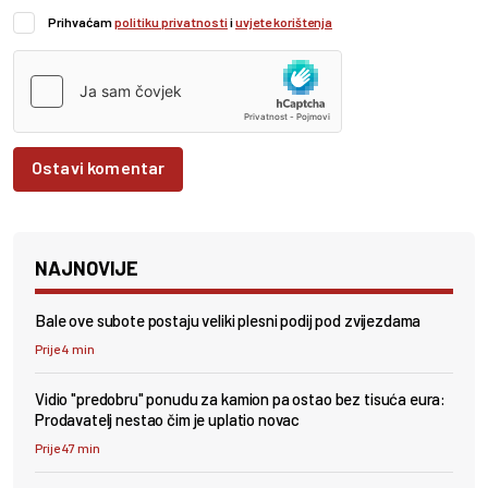
Prihvaćam
politiku privatnosti
i
uvjete korištenja
Ostavi komentar
NAJNOVIJE
Bale ove subote postaju veliki plesni podij pod zvijezdama
Prije 4 min
Vidio "predobru" ponudu za kamion pa ostao bez tisuća eura:
Prodavatelj nestao čim je uplatio novac
Prije 47 min