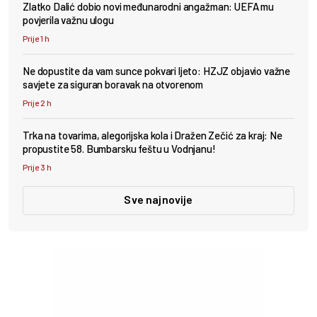
Zlatko Dalić dobio novi međunarodni angažman: UEFA mu
povjerila važnu ulogu
Prije 1 h
Ne dopustite da vam sunce pokvari ljeto: HZJZ objavio važne
savjete za siguran boravak na otvorenom
Prije 2 h
Trka na tovarima, alegorijska kola i Dražen Zečić za kraj: Ne
propustite 58. Bumbarsku feštu u Vodnjanu!
Prije 3 h
Sve najnovije