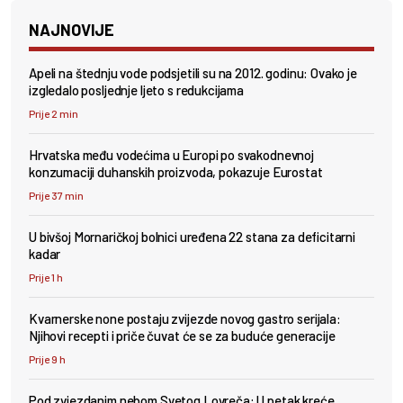
NAJNOVIJE
Apeli na štednju vode podsjetili su na 2012. godinu: Ovako je
izgledalo posljednje ljeto s redukcijama
Prije 2 min
Hrvatska među vodećima u Europi po svakodnevnoj
konzumaciji duhanskih proizvoda, pokazuje Eurostat
Prije 37 min
U bivšoj Mornaričkoj bolnici uređena 22 stana za deficitarni
kadar
Prije 1 h
Kvarnerske none postaju zvijezde novog gastro serijala:
Njihovi recepti i priče čuvat će se za buduće generacije
Prije 9 h
Pod zvjezdanim nebom Svetog Lovreča: U petak kreće