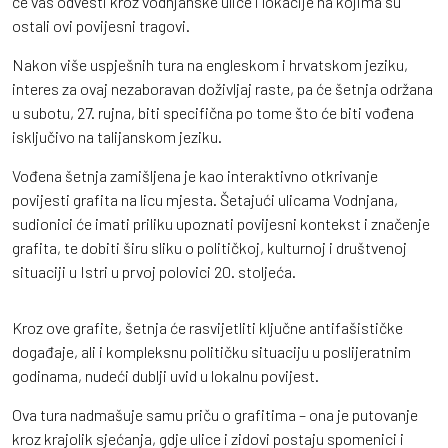
će vas odvesti kroz vodnjanske ulice i lokacije na kojima su
ostali ovi povijesni tragovi.
Nakon više uspješnih tura na engleskom i hrvatskom jeziku,
interes za ovaj nezaboravan doživljaj raste, pa će šetnja održana
u subotu, 27. rujna, biti specifična po tome što će biti vođena
isključivo na talijanskom jeziku.
Vođena šetnja zamišljena je kao interaktivno otkrivanje
povijesti grafita na licu mjesta. Šetajući ulicama Vodnjana,
sudionici će imati priliku upoznati povijesni kontekst i značenje
grafita, te dobiti širu sliku o političkoj, kulturnoj i društvenoj
situaciji u Istri u prvoj polovici 20. stoljeća.
Kroz ove grafite, šetnja će rasvijetliti ključne antifašističke
događaje, ali i kompleksnu političku situaciju u poslijeratnim
godinama, nudeći dublji uvid u lokalnu povijest.
Ova tura nadmašuje samu priču o grafitima – ona je putovanje
kroz krajolik sjećanja, gdje ulice i zidovi postaju spomenici i