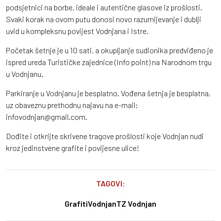
podsjetnici na borbe, ideale i autentične glasove iz prošlosti.
Svaki korak na ovom putu donosi novo razumijevanje i dublji
uvid u kompleksnu povijest Vodnjana i Istre.
Početak šetnje je u 10 sati, a okupljanje sudionika predviđeno je
ispred ureda Turističke zajednice (Info point) na Narodnom trgu
u Vodnjanu.
Parkiranje u Vodnjanu je besplatno. Vođena šetnja je besplatna,
uz obaveznu prethodnu najavu na e-mail:
infovodnjan@gmail.com.
Dođite i otkrijte skrivene tragove prošlosti koje Vodnjan nudi
kroz jedinstvene grafite i povijesne ulice!
TAGOVI:
Grafiti
Vodnjan
TZ Vodnjan