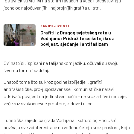
još uvijek su vidljivi na starim fasadama kuća i predstavljaju
jedne od najočuvanijih i najbrojnijih grafita u Istri.
ZANIMLJIVOSTI
Grafiti iz Drugog svjetskog rata u
Vodnjanu: Pridružite se šetnji kroz
povijest, sjećanje i antifašizam
Ovi natpisi, ispisani na talijanskom jeziku, očuvali su svoju
izvornu formu i sadržaj.
Unatoč tome što su kroz godine izblijedjeli, grafiti
antifašističke, pro-jugoslavenske i komunističke naravi
otkrivaju povijest na jedinstven način – ne kroz arhive i muzeje,
već kroz svakodnevne prostore, zidove i ulice.
Turistička zajednica grada Vodnjana i kulturolog Eric Ušić
pozivaju sve zainteresirane na vođenu šetnju kroz prošlost, koja