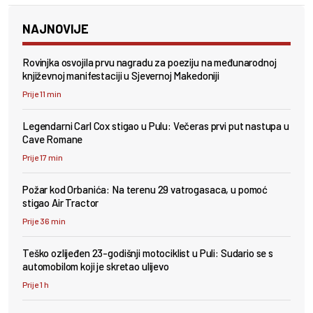
NAJNOVIJE
Rovinjka osvojila prvu nagradu za poeziju na međunarodnoj
književnoj manifestaciji u Sjevernoj Makedoniji
Prije 11 min
Legendarni Carl Cox stigao u Pulu: Večeras prvi put nastupa u
Cave Romane
Prije 17 min
Požar kod Orbanića: Na terenu 29 vatrogasaca, u pomoć
stigao Air Tractor
Prije 36 min
Teško ozlijeđen 23-godišnji motociklist u Puli: Sudario se s
automobilom koji je skretao ulijevo
Prije 1 h