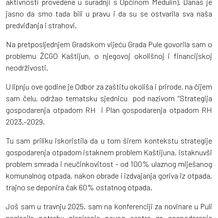
aktivnosti provedene u suradnji s Općinom Medulin). Danas je
jasno da smo tada bili u pravu i da su se ostvarila sva naša
predviđanja i strahovi.
Na pretposljednjem Gradskom vijeću Grada Pule govorila sam o
problemu ŽCGO Kaštijun, o njegovoj okolišnoj i financijskoj
neodrživosti.
U lipnju ove godine je Odbor za zaštitu okoliša i prirode, na čijem
sam čelu, održao tematsku sjednicu pod nazivom “Strategija
gospodarenja otpadom RH i Plan gospodarenja otpadom RH
2023.-2029.
Tu sam priliku iskoristila da u tom širem kontekstu strategije
gospodarenja otpadom istaknem problem Kaštijuna, istaknuvši
problem smrada i neučinkovitost - od 100% ulaznog miješanog
komunalnog otpada, nakon obrade i izdvajanja goriva iz otpada,
trajno se deponira čak 60% ostatnog otpada.
Još sam u travnju 2025. sam na konferenciji za novinare u Puli
naglasila potrebu planiranja novog centra za gospodarenje