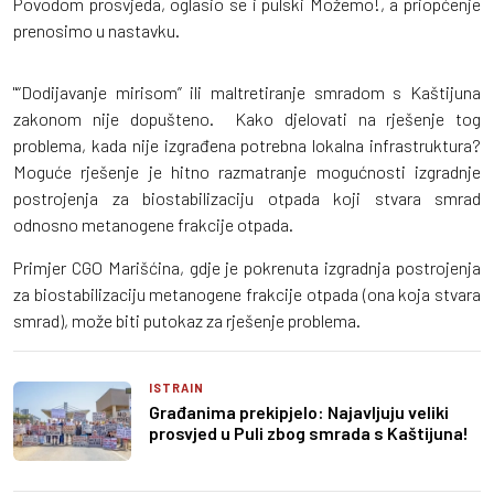
Povodom prosvjeda, oglasio se i pulski Možemo!, a priopćenje
prenosimo u nastavku.
"“Dodijavanje mirisom” ili maltretiranje smradom s Kaštijuna
zakonom nije dopušteno. Kako djelovati na rješenje tog
problema, kada nije izgrađena potrebna lokalna infrastruktura?
Moguće rješenje je hitno razmatranje mogućnosti izgradnje
postrojenja za biostabilizaciju otpada koji stvara smrad
odnosno metanogene frakcije otpada.
Primjer CGO Marišćina, gdje je pokrenuta izgradnja postrojenja
za biostabilizaciju metanogene frakcije otpada (ona koja stvara
smrad), može biti putokaz za rješenje problema.
ISTRAIN
Građanima prekipjelo: Najavljuju veliki
prosvjed u Puli zbog smrada s Kaštijuna!