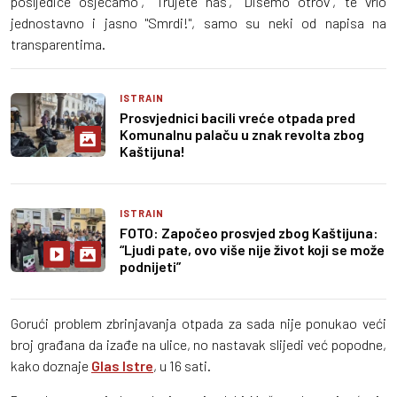
posljedice osjećamo", "Trujete nas", "Dišemo otrov", te vrlo
jednostavno i jasno "Smrdi!", samo su neki od napisa na
transparentima.
ISTRAIN
Prosvjednici bacili vreće otpada pred
Komunalnu palaču u znak revolta zbog
Kaštijuna!
ISTRAIN
FOTO: Započeo prosvjed zbog Kaštijuna:
“Ljudi pate, ovo više nije život koji se može
podnijeti”
Gorući problem zbrinjavanja otpada za sada nije ponukao veći
broj građana da izađe na ulice, no nastavak slijedi već popodne,
kako doznaje
Glas Istre
, u 16 sati.