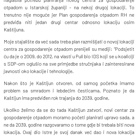
otpadom u Istarskoj županiji - na nekoj drugoj lokaciji. To
trenutno nije moguće jer Plan gospodarenja otpadom RH ne
predviđa niti jedan drugi centar odnosno lokaciju osim
Kaštijuna.
Moje stajalište da već sada treba plan razmišljati o novoj lokaciji
centra za gospodarenje otpadom prenijeli su mediji: “Podsjetit
ću da je o 2009. do 2012. na vlasti u Puli bio IDS koji se u koaliciji
s SDP-om oglušio na sve primjedbe stručnjaka i zainteresirane
javnosti oko lokacije i tehnologije.
Nakon što je Kaštijun otvoren, od samog početka imamo
problem sa smradom i lebdećim česticama. Poznato je da
Kaštijun ima predviđen rok trajanja do 2039. godine.
Ukoliko želimo da se do tada Kaštijun zatvori, novi centar za
gospodarenje otpadom moramo početi planirati upravo sada, a
ne da 2039. godine razgovaramo o tome gdje bi trebala biti nova
lokacija. Ovaj dio Istre je svoj danak već dao i nova lokacija