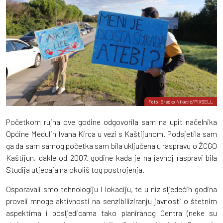
Foto: Srećko Niketić/PIXSELL
Početkom rujna ove godine odgovorila sam na upit načelnika
Općine Medulin Ivana Kirca u vezi s Kaštijunom. Podsjetila sam
ga da sam samog početka sam bila uključena u raspravu o ŽCGO
Kaštijun, dakle od 2007. godine kada je na javnoj raspravi bila
Studija utjecaja na okoliš tog postrojenja.
Osporavali smo tehnologiju i lokaciju, te u niz sljedećih godina
proveli mnoge aktivnosti na senzibiliziranju javnosti o štetnim
aspektima i posljedicama tako planiranog Centra (neke su