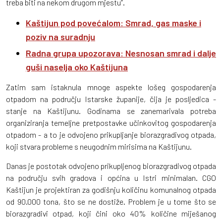
treba biti na nekom drugom mjestu”.
Kaštijun pod povećalom: Smrad, gas maske i
poziv na suradnju
Radna grupa upozorava: Nesnosan smrad i dalje
guši naselja oko Kaštijuna
Zatim sam istaknula mnoge aspekte lošeg gospodarenja
otpadom na području Istarske županije, čija je posljedica -
stanje na Kaštijunu. Godinama se zanemarivala potreba
organiziranja temeljne pretpostavke učinkovitog gospodarenja
otpadom - a to je odvojeno prikupljanje biorazgradivog otpada,
koji stvara probleme s neugodnim mirisima na Kaštijunu.
Danas je postotak odvojeno prikupljenog biorazgradivog otpada
na području svih gradova i općina u Istri minimalan. CGO
Kaštijun je projektiran za godišnju količinu komunalnog otpada
od 90.000 tona, što se ne dostiže. Problem je u tome što se
biorazgradivi otpad, koji čini oko 40% količine miješanog