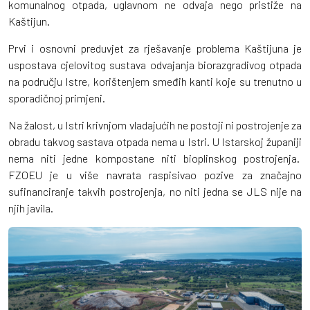
komunalnog otpada, uglavnom ne odvaja nego pristiže na
Kaštijun.
Prvi i osnovni preduvjet za rješavanje problema Kaštijuna je
uspostava cjelovitog sustava odvajanja biorazgradivog otpada
na području Istre, korištenjem smeđih kanti koje su trenutno u
sporadičnoj primjeni.
Na žalost, u Istri krivnjom vladajućih ne postoji ni postrojenje za
obradu takvog sastava otpada nema u Istri. U Istarskoj županiji
nema niti jedne kompostane niti bioplinskog postrojenja.
FZOEU je u više navrata raspisivao pozive za značajno
sufinanciranje takvih postrojenja, no niti jedna se JLS nije na
njih javila.