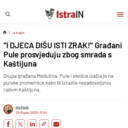
IstraIn
"I DJECA DIŠU ISTI ZRAK!" Građani
Pule prosvjeduju zbog smrada s
Kaštijuna
Grupa građana Medulina, Pule i okolice izašla je na
pulske prometnice kako bi izrazila nezadovoljstvo
radom Kaštijuna.
Iris Foriš
25 Rujan 2025
I
11:54