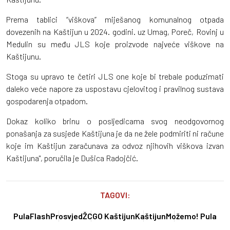
Prema tablici “viškova” miješanog komunalnog otpada
dovezenih na Kaštijun u 2024. godini. uz Umag, Poreč, Rovinj u
Medulin su među JLS koje proizvode najveće viškove na
Kaštijunu.
Stoga su upravo te četiri JLS one koje bi trebale poduzimati
daleko veće napore za uspostavu cjelovitog i pravilnog sustava
gospodarenja otpadom.
Dokaz koliko brinu o posljedicama svog neodgovornog
ponašanja za susjede Kaštijuna je da ne žele podmiriti ni račune
koje im Kaštijun zaračunava za odvoz njihovih viškova izvan
Kaštijuna", poručila je Dušica Radojčić.
TAGOVI:
PulaFlash
Prosvjed
ŽCGO Kaštijun
Kaštijun
Možemo! Pula