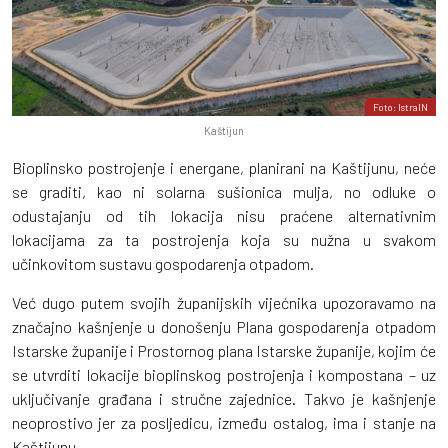
Foto: IstraIN
Kaštijun
Bioplinsko postrojenje i energane, planirani na Kaštijunu, neće
se graditi, kao ni solarna sušionica mulja, no odluke o
odustajanju od tih lokacija nisu praćene alternativnim
lokacijama za ta postrojenja koja su nužna u svakom
učinkovitom sustavu gospodarenja otpadom.
Već dugo putem svojih županijskih vijećnika upozoravamo na
značajno kašnjenje u donošenju Plana gospodarenja otpadom
Istarske županije i Prostornog plana Istarske županije, kojim će
se utvrditi lokacije bioplinskog postrojenja i kompostana – uz
uključivanje građana i stručne zajednice. Takvo je kašnjenje
neoprostivo jer za posljedicu, između ostalog, ima i stanje na
Kaštijunu.