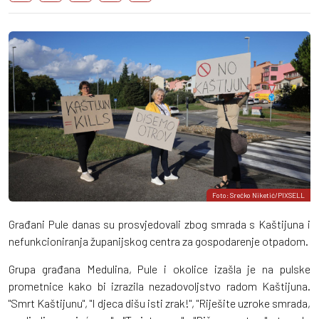
Foto: Srećko Niketić/PIXSELL
Građani Pule danas su prosvjedovali zbog smrada s Kaštijuna i
nefunkcioniranja županijskog centra za gospodarenje otpadom.
Grupa građana Medulina, Pule i okolice izašla je na pulske
prometnice kako bi izrazila nezadovoljstvo radom Kaštijuna.
"Smrt Kaštijunu", "I djeca dišu isti zrak!", "Riješite uzroke smrada,