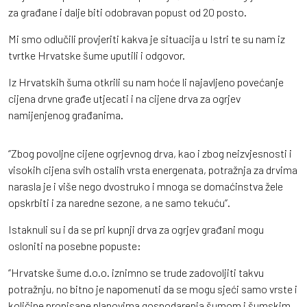
za građane i dalje biti odobravan popust od 20 posto.
Mi smo odlučili provjeriti kakva je situacija u Istri te su nam iz
tvrtke Hrvatske šume uputili i odgovor.
Iz Hrvatskih šuma otkrili su nam hoće li najavljeno povećanje
cijena drvne građe utjecati i na cijene drva za ogrjev
namijenjenog građanima.
‘’Zbog povoljne cijene ogrjevnog drva, kao i zbog neizvjesnosti i
visokih cijena svih ostalih vrsta energenata, potražnja za drvima
narasla je i više nego dvostruko i mnoga se domaćinstva žele
opskrbiti i za naredne sezone, a ne samo tekuću’’.
Istaknuli su i da se pri kupnji drva za ogrjev građani mogu
osloniti na posebne popuste:
‘’Hrvatske šume d.o.o. iznimno se trude zadovoljiti takvu
potražnju, no bitno je napomenuti da se mogu sjeći samo vrste i
količine propisane planovima gospodarenja šumom i šumskim