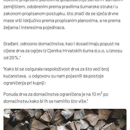
zemljištem, odobrenim prema pravilima šumarske struke i u
zakonom propisanom postupku, što znači da se sječa drvne
mase vrši isključivo prema propisanim planovima, a ne prema
željama i interesima pojedinaca.
Građani, odnosno domaćinstva, kao i dosad imaju popust na
cijene drva za ogrjev iz Cjenika Hrvatskih šuma d.o.o. u iznosu
od 20%.’’
''Kako bi se osigurala raspoloživost drva za što veći broj
kućanstava, u odgovoru su nam pojasnili da postoje
ograničenja pri kupnji:
Ponuda drva za domaćinstva ograničena je na 10 m³ po
domaćinstvu kako bi ih se namirilo što više.''