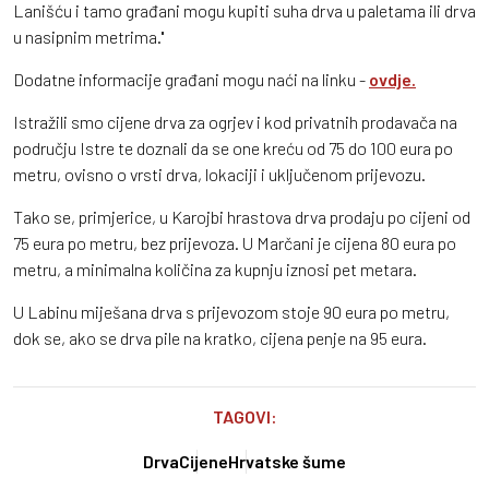
Lanišću i tamo građani mogu kupiti suha drva u paletama ili drva
u nasipnim metrima.''
Dodatne informacije građani mogu naći na linku -
ovdje.
Istražili smo cijene drva za ogrjev i kod privatnih prodavača na
području Istre te doznali da se one kreću od 75 do 100 eura po
metru, ovisno o vrsti drva, lokaciji i uključenom prijevozu.
Tako se, primjerice, u Karojbi hrastova drva prodaju po cijeni od
75 eura po metru, bez prijevoza. U Marčani je cijena 80 eura po
metru, a minimalna količina za kupnju iznosi pet metara.
U Labinu miješana drva s prijevozom stoje 90 eura po metru,
dok se, ako se drva pile na kratko, cijena penje na 95 eura.
TAGOVI:
Drva
Cijene
Hrvatske šume