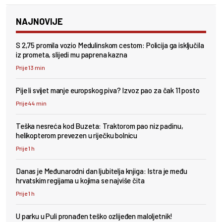
NAJNOVIJE
S 2,75 promila vozio Medulinskom cestom: Policija ga isključila
iz prometa, slijedi mu paprena kazna
Prije 13 min
Pije li svijet manje europskog piva? Izvoz pao za čak 11 posto
Prije 44 min
Teška nesreća kod Buzeta: Traktorom pao niz padinu,
helikopterom prevezen u riječku bolnicu
Prije 1 h
Danas je Međunarodni dan ljubitelja knjiga: Istra je među
hrvatskim regijama u kojima se najviše čita
Prije 1 h
U parku u Puli pronađen teško ozlijeđen maloljetnik!