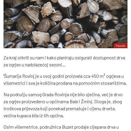
Pexsels
Za kraj otkrili su nam i kako planiraju osigurati dostupnost drva
za ogrjev u nadolazećoj sezoni…
''Šumarija Rovinj je u ovoj godini proizvela cca 450 m³ ogrjeva u
višemetrici i sva je količina prodana na pomoćnim stovarištima.
Na području samog Grada Rovinja nije bilo sječina, već je drvo
za ogrjev proizvedeno u općinama Bale i Žminj. Stoga je, zbog
troškova prijevoza koji ponekad premašuje i cijenu drveta,
većina kupaca bila iz tih općina.
Osim višemetrice, podružnica Buzet prodaje cijepana drva u