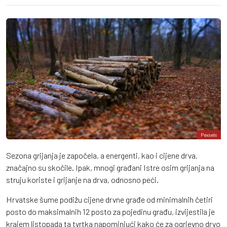
Pexsels
Sezona grijanja je započela, a energenti, kao i cijene drva,
značajno su skočile. Ipak, mnogi građani Istre osim grijanja na
struju koriste i grijanje na drva, odnosno peći.
Hrvatske šume podižu cijene drvne građe od minimalnih četiri
posto do maksimalnih 12 posto za pojedinu građu, izvijestila je
krajem listopada ta tvrtka napominjući kako će za ogrjevno drvo