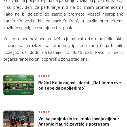
Pozivaju se posjetitelji da ne parkiraju vozila na prostorima koji
nisu predviđeni za parkiranje niti na obližnjim prometnicama
kako ne bi dolazilo do zastoja prometa, vozači nepropisno
parkiranih vozila bit će sankcionirani, a vozila premještena
vozilom specijalne namjene tzv. pauk!
Za gostujuće navijače predviđen je prihvat od strane policijskih
službenika na izlazu sa Istarskog ipsilona zbog čega bi bilo
poželjno da dođu najkasnije do 16.45 sati kako bi se u
organiziranoj koloni dopratili u zonu stadiona.
SPORT
Režić i Kolić najavili derbi: „Dat ćemo sve
od sebe da pobijedimo“
SPORT
Velika pobjeda Istre imala i svoju cijenu:
Antonio Maurić završio s potresom