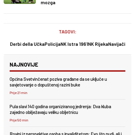
mozga
TAGOVI:
Derbi della Učka
Policija
NK Istra 1961
NK Rijeka
Navijači
NAJNOVIJE
Općina Svetvinčenat poziva građane da se uključe u
savjetovanje o dopuštenoj razini buke
Prije 21 min
Pula slavi 140 godina organiziranog jedrenja: Dva kluba
zajedno obilježavaju veliku obljetnicu
Prije 50 min
Rovinj iz perspektive osoba s invaliditetom: Evo što nudi, ali i