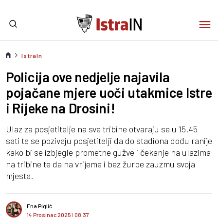
IstraIn
Policija ove nedjelje najavila
pojačane mjere uoči utakmice Istre
i Rijeke na Drosini!
Ulaz za posjetitelje na sve tribine otvaraju se u 15.45
sati te se pozivaju posjetitelji da do stadiona dođu ranije
kako bi se izbjegle prometne gužve i čekanje na ulazima
na tribine te da na vrijeme i bez žurbe zauzmu svoja
mjesta.
Ena Piglić
14 Prosinac 2025
I
08:37