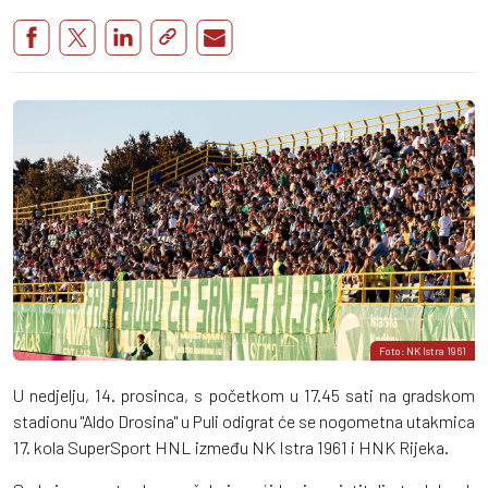
Foto: NK Istra 1961
U nedjelju, 14. prosinca, s početkom u 17.45 sati na gradskom
stadionu "Aldo Drosina" u Puli odigrat će se nogometna utakmica
17. kola SuperSport HNL između NK Istra 1961 i HNK Rijeka.