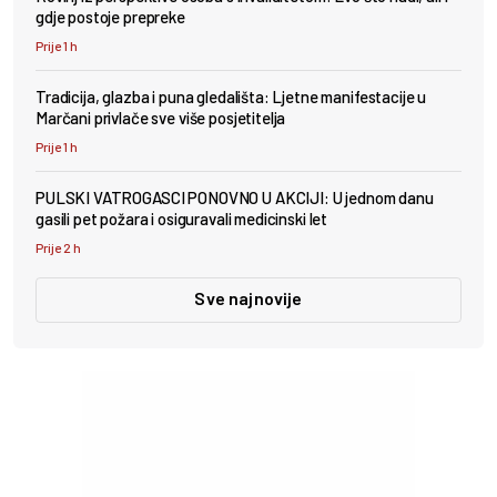
gdje postoje prepreke
Prije 1 h
Tradicija, glazba i puna gledališta: Ljetne manifestacije u
Marčani privlače sve više posjetitelja
Prije 1 h
PULSKI VATROGASCI PONOVNO U AKCIJI: U jednom danu
gasili pet požara i osiguravali medicinski let
Prije 2 h
Sve najnovije