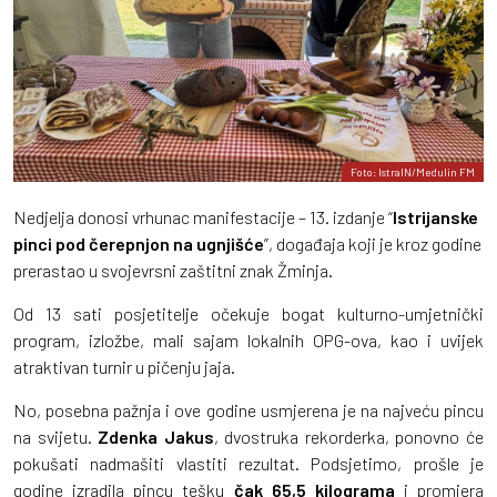
Foto: IstraIN/Medulin FM
Nedjelja donosi vrhunac manifestacije – 13. izdanje “
Istrijanske
pinci pod čerepnjon na ugnjišće
”, događaja koji je kroz godine
prerastao u svojevrsni zaštitni znak Žminja.
Od 13 sati posjetitelje očekuje bogat kulturno-umjetnički
program, izložbe, mali sajam lokalnih OPG-ova, kao i uvijek
atraktivan turnir u pičenju jaja.
No, posebna pažnja i ove godine usmjerena je na najveću pincu
na svijetu.
Zdenka Jakus
, dvostruka rekorderka, ponovno će
pokušati nadmašiti vlastiti rezultat. Podsjetimo, prošle je
godine izradila pincu tešku
čak 65,5 kilograma
i promjera