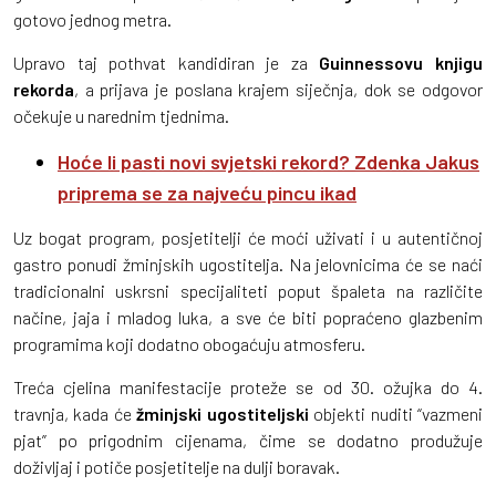
gotovo jednog metra.
Upravo taj pothvat kandidiran je za
Guinnessovu
knjigu
rekorda
, a prijava je poslana krajem siječnja, dok se odgovor
očekuje u narednim tjednima.
Hoće li pasti novi svjetski rekord? Zdenka Jakus
priprema se za najveću pincu ikad
Uz bogat program, posjetitelji će moći uživati i u autentičnoj
gastro ponudi žminjskih ugostitelja. Na jelovnicima će se naći
tradicionalni uskrsni specijaliteti poput špaleta na različite
načine, jaja i mladog luka, a sve će biti popraćeno glazbenim
programima koji dodatno obogaćuju atmosferu.
Treća cjelina manifestacije proteže se od 30. ožujka do 4.
travnja, kada će
žminjski
ugostiteljski
objekti nuditi “vazmeni
pjat” po prigodnim cijenama, čime se dodatno produžuje
doživljaj i potiče posjetitelje na dulji boravak.