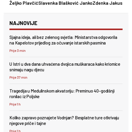
Željko Plavčić
Slavenka Blašković Janko
Zdenka Jakus
NAJNOVIJE
Sjajna ideja, ali bez zelenog svjetla: Ministarstva odgovorila
na Kapelotov prijedlog za očuvanje istarskih pasmina
Prije 3 min
U Istri u dva dana uhvaćena dvojica muškaraca kako kriomice
snimaju nagu djecu
Prije 37 min
Tragedija u Medulinskom akvatoriju: Preminuo 40-godišnji
ronilac iz Poljske
Prije 1 h
Koliko zapravo poznajete Vodnjan? Besplatne ture otkrivaju
njegove priče i tajne
Prije 1 h