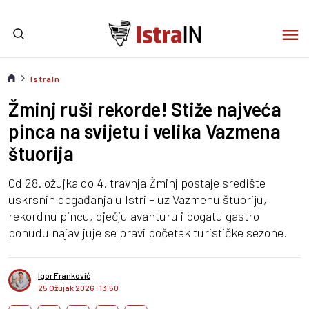
IstraIn
Žminj ruši rekorde! Stiže najveća
pinca na svijetu i velika Vazmena
štuorija
Od 28. ožujka do 4. travnja Žminj postaje središte
uskrsnih događanja u Istri – uz Vazmenu štuoriju,
rekordnu pincu, dječju avanturu i bogatu gastro
ponudu najavljuje se pravi početak turističke sezone.
Igor Franković
25 Ožujak 2026
I
13:50