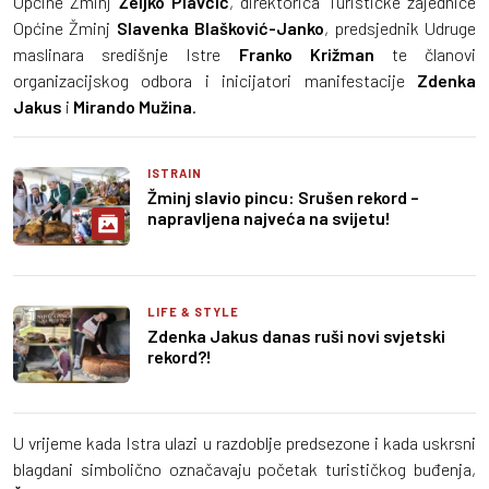
Općine Žminj
Željko Plavčić
, direktorica Turističke zajednice
Općine Žminj
Slavenka Blašković-Janko
, predsjednik Udruge
maslinara središnje Istre
Franko Križman
te članovi
organizacijskog odbora i inicijatori manifestacije
Zdenka
Jakus
i
Mirando Mužina
.
ISTRAIN
Žminj slavio pincu: Srušen rekord –
napravljena najveća na svijetu!
LIFE & STYLE
Zdenka Jakus danas ruši novi svjetski
rekord?!
U vrijeme kada Istra ulazi u razdoblje predsezone i kada uskrsni
blagdani simbolično označavaju početak turističkog buđenja,