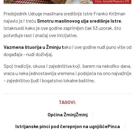
Foto: IstraIN/Medulin FM
Predsjednik Udruge maslinara središnje Istre Franko Križman
najavio je i treću
Smotru maslinovog ulja središnje Istre
,
istaknuvši kako je ove godine zaprimljen čak 53 uzorak, što
potvrđuje rast i značaj ove inicijative.
Vazmena štuorija u Žminju t
ako i ove godine nudi puno više od
događaja – nudi doživljaj.
Spoj tradicije, okusa i zajedništva koji, barem na nekoliko dana,
vraća u neka jednostavnija vremena i podsjeća na ono najvažnije
– zajedništvo ljudi i bogatstvo lokalne baštine.
TAGOVI:
Općina Žminj
Žminj
Istrijanske pinci pod čerepnjon na ugnjišće
Pinca