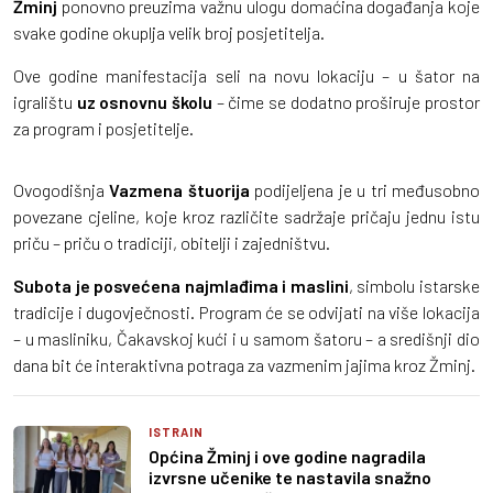
Žminj
ponovno preuzima važnu ulogu domaćina događanja koje
svake godine okuplja velik broj posjetitelja.
Ove godine manifestacija seli na novu lokaciju – u šator na
igralištu
uz osnovnu školu
– čime se dodatno proširuje prostor
za program i posjetitelje.
Ovogodišnja
Vazmena štuorija
podijeljena je u tri međusobno
povezane cjeline, koje kroz različite sadržaje pričaju jednu istu
priču – priču o tradiciji, obitelji i zajedništvu.
Subota je posvećena najmlađima i maslini
, simbolu istarske
tradicije i dugovječnosti. Program će se odvijati na više lokacija
– u masliniku, Čakavskoj kući i u samom šatoru – a središnji dio
dana bit će interaktivna potraga za vazmenim jajima kroz Žminj.
ISTRAIN
Općina Žminj i ove godine nagradila
izvrsne učenike te nastavila snažno