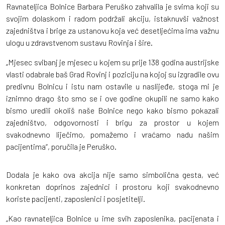
Ravnateljica Bolnice Barbara Peruško zahvalila je svima koji su
svojim dolaskom i radom podržali akciju, istaknuvši važnost
zajedništva i brige za ustanovu koja već desetljećima ima važnu
ulogu u zdravstvenom sustavu Rovinja i šire.
„Mjesec svibanj je mjesec u kojem su prije 138 godina austrijske
vlasti odabrale baš Grad Rovinj i poziciju na kojoj su izgradile ovu
predivnu Bolnicu i istu nam ostavile u naslijeđe, stoga mi je
iznimno drago što smo se i ove godine okupili ne samo kako
bismo uredili okoliš naše Bolnice nego kako bismo pokazali
zajedništvo, odgovornosti i brigu za prostor u kojem
svakodnevno liječimo, pomažemo i vraćamo nadu našim
pacijentima“, poručila je Peruško.
Dodala je kako ova akcija nije samo simbolična gesta, već
konkretan doprinos zajednici i prostoru koji svakodnevno
koriste pacijenti, zaposlenici i posjetitelji.
„Kao ravnateljica Bolnice u ime svih zaposlenika, pacijenata i