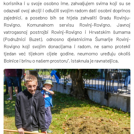
korisnika i u svoje osobno ime, zahvaljujem svima koji su se
odazvali ovoj akciji i odlučili svojim radom dati osobni doprinos
zajednici, a posebno bih se htjela zahvaliti Gradu Rovinju-
Rovigno, Komunalnom servisu Rovinj-Rovigno, Javnoj
vatrogasnoj postrojbi Rovinj-Rovigno i Hrvatskim šumama
(Podružnici Buzet), odnosno djelatnicima Šumarije Rovinj-
Rovigno koji svojim donacijama i radom, ne samo protekli
tjedan već tijekom cijele godine, neumorno uređuju okoliš
Bolnice i brinu o našem prostoru“, istaknula je ravnateljica.