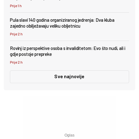
Prije 1 h
Pula slavi 140 godina organiziranog jedrenja: Dva kluba
zajedno obilježavaju veliku obljetnicu
Prije 2 h
Rovinj iz perspektive osoba s invaliditetom: Evo što nudi, ali i
gdje postoje prepreke
Prije 2 h
Sve najnovije