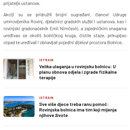
prijatelje ustanove.
Akciji su se pridružili brojni sugrađani, članovi Udruge
umirovljenika Rovinj, djelatnici gradskih službi i ustanova, kao i
rovinjski gradonačelnik Emil Nimčević, a zajedničkim snagama
uređivao se okoliš bolničkog kruga, čistile staze, prikupljao
otpad te uređivali i obnavljali pojedini dijelovi prostora Bolnice.
ISTRAIN
Velika ulaganja u rovinjsku bolnicu: U
planu obnova odjela i zgrade fizikalne
terapije
ISTRAIN
Sve više djece treba ranu pomoć:
Rovinjska bolnica ima tim koji mijenja
njihove živote