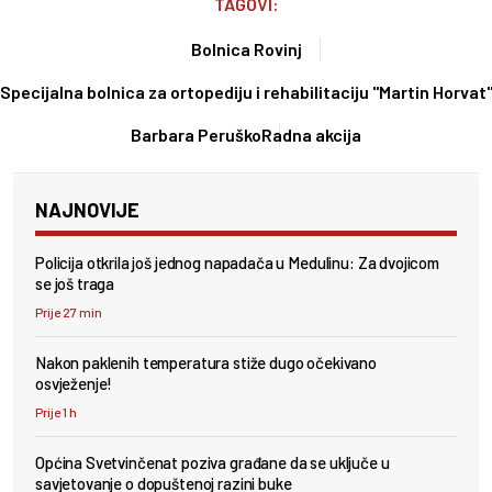
TAGOVI:
Bolnica Rovinj
Specijalna bolnica za ortopediju i rehabilitaciju "Martin Horvat
Barbara Peruško
Radna akcija
NAJNOVIJE
Policija otkrila još jednog napadača u Medulinu: Za dvojicom
se još traga
Prije 27 min
Nakon paklenih temperatura stiže dugo očekivano
osvježenje!
Prije 1 h
Općina Svetvinčenat poziva građane da se uključe u
savjetovanje o dopuštenoj razini buke