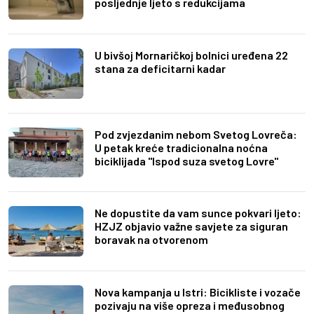
posljednje ljeto s redukcijama
U bivšoj Mornaričkoj bolnici uređena 22
stana za deficitarni kadar
Pod zvjezdanim nebom Svetog Lovreča:
U petak kreće tradicionalna noćna
biciklijada "Ispod suza svetog Lovre"
Ne dopustite da vam sunce pokvari ljeto:
HZJZ objavio važne savjete za siguran
boravak na otvorenom
Nova kampanja u Istri: Bicikliste i vozače
pozivaju na više opreza i međusobnog