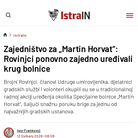
IstraIn
Zajedništvo za „Martin Horvat“:
Rovinjci ponovno zajedno uređivali
krug bolnice
Brojni Rovinjci, članovi Udruge umirovljenika, djelatnici
gradskih službi i volonteri okupili su se u tradicionalnoj
radnoj akciji uređenja okoliša Specijalne bolnice „Martin
Horvat“, šaljući snažnu poruku brige za jednu od
najvažnijih gradskih ustanova.
Igor Franković
12 Svibanj 2026
I
08:09