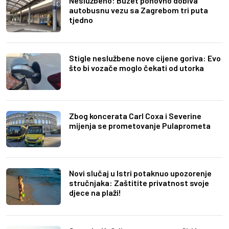
Neslužbeno: Buzet ponovno dobiva
autobusnu vezu sa Zagrebom tri puta
tjedno
Stigle neslužbene nove cijene goriva: Evo
što bi vozače moglo čekati od utorka
Zbog koncerata Carl Coxa i Severine
mijenja se prometovanje Pulaprometa
Novi slučaj u Istri potaknuo upozorenje
stručnjaka: Zaštitite privatnost svoje
djece na plaži!