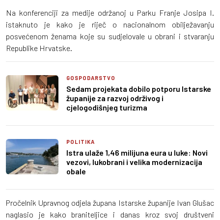
Na konferenciji za medije održanoj u Parku Franje Josipa I.
istaknuto je kako je riječ o nacionalnom obilježavanju
posvećenom ženama koje su sudjelovale u obrani i stvaranju
Republike Hrvatske.
GOSPODARSTVO
Sedam projekata dobilo potporu Istarske
županije za razvoj održivog i
cjelogodišnjeg turizma
POLITIKA
Istra ulaže 1,46 milijuna eura u luke: Novi
vezovi, lukobrani i velika modernizacija
obale
Pročelnik Upravnog odjela župana Istarske županije Ivan Glušac
naglasio je kako braniteljice i danas kroz svoj društveni