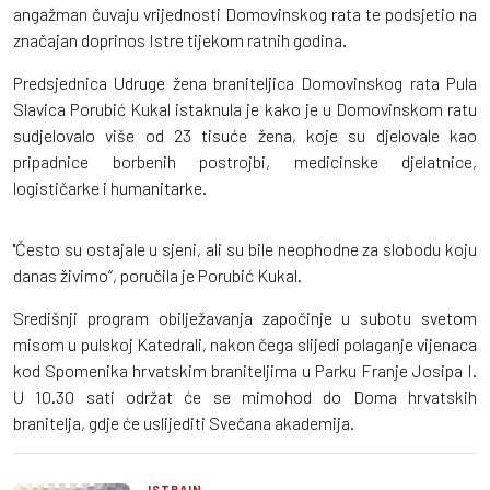
angažman čuvaju vrijednosti Domovinskog rata te podsjetio na
značajan doprinos Istre tijekom ratnih godina.
Predsjednica Udruge žena braniteljica Domovinskog rata Pula
Slavica Porubić Kukal istaknula je kako je u Domovinskom ratu
sudjelovalo više od 23 tisuće žena, koje su djelovale kao
pripadnice borbenih postrojbi, medicinske djelatnice,
logističarke i humanitarke.
''Često su ostajale u sjeni, ali su bile neophodne za slobodu koju
danas živimo“, poručila je Porubić Kukal.
Središnji program obilježavanja započinje u subotu svetom
misom u pulskoj Katedrali, nakon čega slijedi polaganje vijenaca
kod Spomenika hrvatskim braniteljima u Parku Franje Josipa I.
U 10.30 sati održat će se mimohod do Doma hrvatskih
branitelja, gdje će uslijediti Svečana akademija.
ISTRAIN