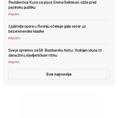
Rezidentica Kuće za pisce Emina Selimović stiže pred
pazinsku publiku
Prije 9 h
Ljubitelje opere u Rovinju očekuje gala večer uz
bezvremenske klasike
Prije 10 h
Sve je spremno za 58. Bumbarsku feštu: Vodnjan iduća tri
dana živi u slavljeničkom ritmu
Prije 11 h
Sve najnovije