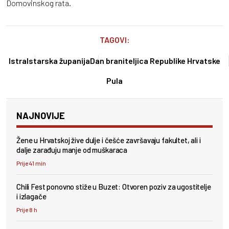
Domovinskog rata.
TAGOVI:
Istra
Istarska županija
Dan braniteljica Republike Hrvatske
Pula
NAJNOVIJE
Žene u Hrvatskoj žive dulje i češće završavaju fakultet, ali i
dalje zarađuju manje od muškaraca
Prije 41 min
Chili Fest ponovno stiže u Buzet: Otvoren poziv za ugostitelje
i izlagače
Prije 8 h