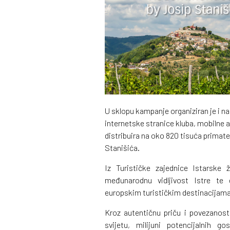
U sklopu kampanje organiziran je i n
internetske stranice kluba, mobilne a
distribuira na oko 820 tisuća primatel
Stanišića.
Iz Turističke zajednice Istarske
međunarodnu vidljivost Istre te
europskim turističkim destinacijama
Kroz autentičnu priču i povezanos
svijetu, milijuni potencijalnih g