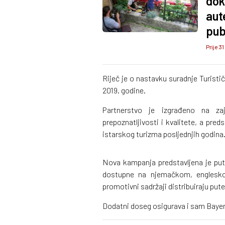
dok
aut
publ
Prije 31
Riječ je o nastavku suradnje Turistič
2019. godine.
Partnerstvo je izgrađeno na zaj
prepoznatljivosti i kvalitete, a pred
istarskog turizma posljednjih godina
Nova kampanja predstavljena je put
dostupne na njemačkom, engleskom
promotivni sadržaji distribuiraju pu
Dodatni doseg osigurava i sam Bayern