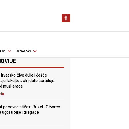
alo
Gradovi
OVIJE
Hrvatskoj žive dulje i češće
ju fakultet, ali i dalje zarađuju
od muškaraca
min
est ponovno stiže u Buzet: Otvoren
 ugostitelje i izlagače