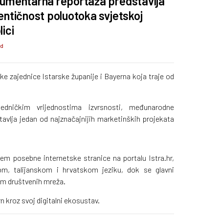
umentarna reportaža predstavlja
entičnost poluotoka svjetskoj
ici
 d
ke zajednice Istarske županije i Bayerna koja traje od
edničkim vrijednostima izvrsnosti, međunarodne
stavlja jedan od najznačajnijih marketinških projekata
.
em posebne internetske stranice na portalu Istra.hr,
, talijanskom i hrvatskom jeziku, dok se glavni
tem društvenih mreža.
 kroz svoj digitalni ekosustav.