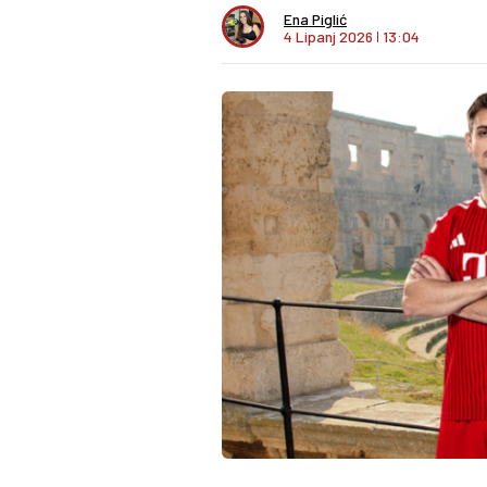
Ena Piglić
4 Lipanj 2026
I
13:04