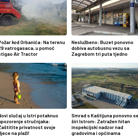
Požar kod Orbanića: Na terenu
Neslužbeno: Buzet ponovno
29 vatrogasaca, u pomoć
dobiva autobusnu vezu sa
stigao Air Tractor
Zagrebom tri puta tjedno
Novi slučaj u Istri potaknuo
Smrad s Kaštijuna ponovno s
upozorenje stručnjaka:
širi Istrom: Zatražen hitan
Zaštitite privatnost svoje
inspekcijski nadzor nad
djece na plaži!
gradovima i općinama