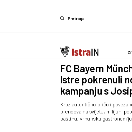
Pretraga
Cr
IstraIn
FC Bayern Münche
Istre pokrenuli 
kampanju s Jos
Kroz autentičnu priču i povezan
brendova na svijetu, milijuni po
baštinu, vrhunsku gastronomiju 