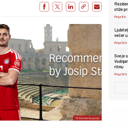
Reziden
stiže p
Prije 9 h
Ljubite
večer u
Prije 10 h
Sve je 
Vodnjan 
ritmu
Prije 10 h
TZ Istarske županije