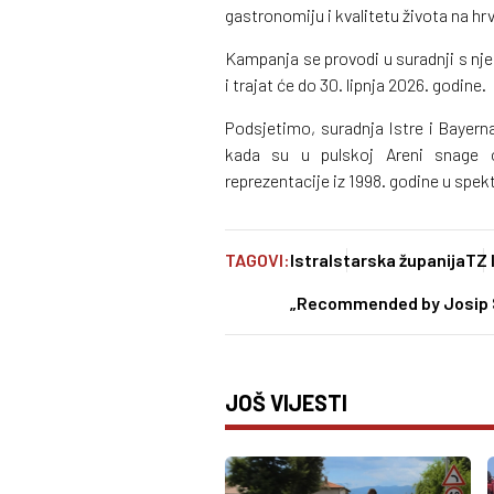
gastronomiju i kvalitetu života na h
Kampanja se provodi u suradnji s
i trajat će do 30. lipnja 2026. godine.
Podsjetimo, suradnja Istre i Bayern
kada su u pulskoj Areni snage 
reprezentacije iz 1998. godine u spe
TAGOVI:
Istra
Istarska županija
TZ 
„Recommended by Josip S
JOŠ VIJESTI