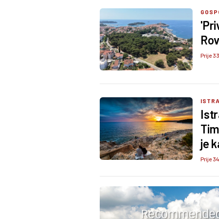
GOSP
'Pr
Rov
Prije 3
ISTRA
Ist
Tim
je k
Prije 3