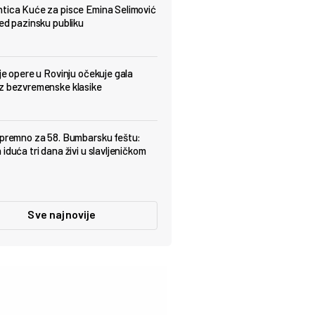
tica Kuće za pisce Emina Selimović
red pazinsku publiku
lje opere u Rovinju očekuje gala
z bezvremenske klasike
spremno za 58. Bumbarsku feštu:
iduća tri dana živi u slavljeničkom
Sve najnovije