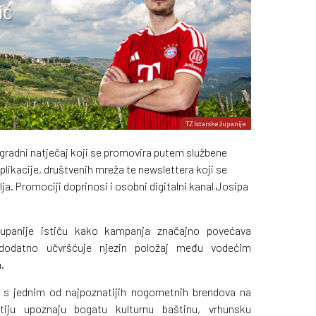
TZ Istarske županije
agradni natječaj koji se promovira putem službene
plikacije, društvenih mreža te newslettera koji se
ja. Promociji doprinosi i osobni digitalni kanal Josipa
 županije ističu kako kampanja značajno povećava
 dodatno učvršćuje njezin položaj među vodećim
.
t s jednim od najpoznatijih nogometnih brendova na
ostiju upoznaju bogatu kulturnu baštinu, vrhunsku