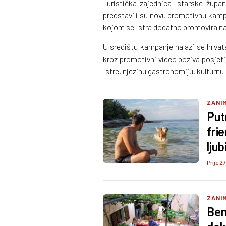
Turistička zajednica Istarske župa
predstavili su novu promotivnu kam
kojom se Istra dodatno promovira n
U središtu kampanje nalazi se hrvats
kroz promotivni video poziva posjeti
Istre, njezinu gastronomiju, kulturn
ZANI
Put
frie
lju
Prije 27
ZANI
Ben