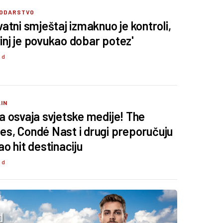
ODARSTVO
ivatni smještaj izmaknuo je kontroli,
inj je povukao dobar potez'
3 d
IN
ra osvaja svjetske medije! The
es, Condé Nast i drugi preporučuju
ao hit destinaciju
4 d