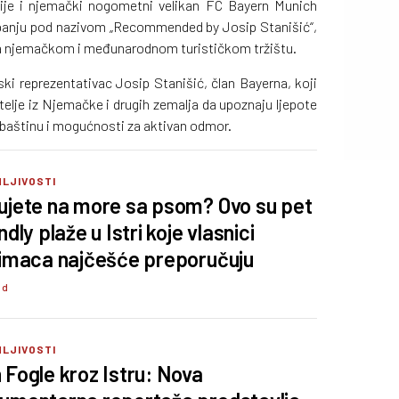
nije i njemački nogometni velikan FC Bayern Munich
panju pod nazivom „Recommended by Josip Stanišić“,
a njemačkom i međunarodnom turističkom tržištu.
ki reprezentativac Josip Stanišić, član Bayerna, koji
telje iz Njemačke i drugih zemalja da upoznaju ljepote
u baštinu i mogućnosti za aktivan odmor.
MLJIVOSTI
ujete na more sa psom? Ovo su pet
ndly plaže u Istri koje vlasnici
bimaca najčešće preporučuju
 d
MLJIVOSTI
 Fogle kroz Istru: Nova