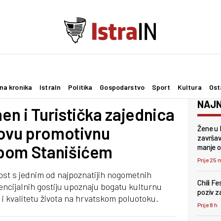
na kronika
IstraIn
Politika
Gospodarstvo
Sport
Kultura
Ost
NAJN
n i Turistička zajednica
novu promotivnu
Žene u 
završava
ipom Stanišićem
manje 
Prije 25 
ost s jednim od najpoznatijih nogometnih
Chili F
tencijalnih gostiju upoznaju bogatu kulturnu
poziv za
i kvalitetu života na hrvatskom poluotoku.
Prije 8 h