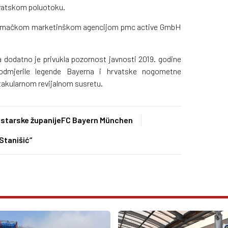
rvatskom poluotoku.
 njemačkom marketinškom agencijom pmc active GmbH
a dodatno je privukla pozornost javnosti 2019. godine
odmjerile legende Bayerna i hrvatske nogometne
ktakularnom revijalnom susretu.
Istarske županije
FC Bayern München
tanišić“