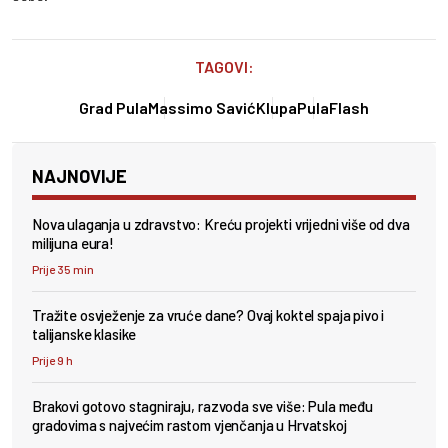
TAGOVI:
Grad Pula
Massimo Savić
Klupa
PulaFlash
NAJNOVIJE
Nova ulaganja u zdravstvo: Kreću projekti vrijedni više od dva
milijuna eura!
Prije 35 min
Tražite osvježenje za vruće dane? Ovaj koktel spaja pivo i
talijanske klasike
Prije 9 h
Brakovi gotovo stagniraju, razvoda sve više: Pula među
gradovima s najvećim rastom vjenčanja u Hrvatskoj