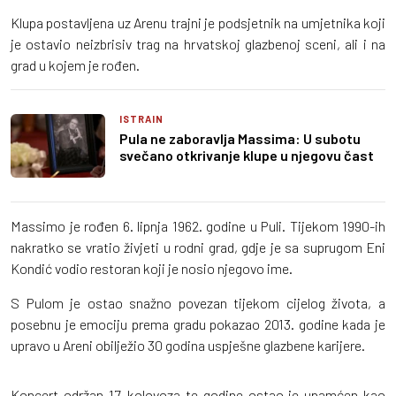
Klupa postavljena uz Arenu trajni je podsjetnik na umjetnika koji
je ostavio neizbrisiv trag na hrvatskoj glazbenoj sceni, ali i na
grad u kojem je rođen.
ISTRAIN
Pula ne zaboravlja Massima: U subotu
svečano otkrivanje klupe u njegovu čast
Massimo je rođen 6. lipnja 1962. godine u Puli. Tijekom 1990-ih
nakratko se vratio živjeti u rodni grad, gdje je sa suprugom Eni
Kondić vodio restoran koji je nosio njegovo ime.
S Pulom je ostao snažno povezan tijekom cijelog života, a
posebnu je emociju prema gradu pokazao 2013. godine kada je
upravo u Areni obilježio 30 godina uspješne glazbene karijere.
Koncert održan 17. kolovoza te godine ostao je upamćen kao