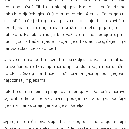
jedan od najvažnijih trenutaka njegove karijere. Tada je priznao
kako kao dječak, gledajući monumentalnu Arenu, nije mogao ni
zamisliti da će jednog dana upravo na tom mjestu proslaviti tri
desetljeća glazbenog rada okružen obitelji, prijateljima i
publikom. Posebno mu je bilo važno da među posjetiteljima
budu i ljudi iz Raše, mjesta u kojem je odrastao, zbog čega im je
darovao ulaznice za koncert.
Upravo su neka od tih poznatih lica iz djetinjstva bila prisutna i
na svečanosti otkrivanja memorijalne klupe koja nosi snažnu
poruku „Razlog da budem tu“, prema jednoj od njegovih
najpoznatijih pjesama.
Tekst pjesme napisala je njegova supruga Eni Kondić, a upravo
taj stih odabran je kao trajni podsjetnik na umjetnika čije
pjesme i danas diraju generacije slušatelja.
„Vjerujem da će ova klupa biti razlog da mnoge generacije
Puležana i posjetitelja grada Pule zastanu, stvaraju svoje