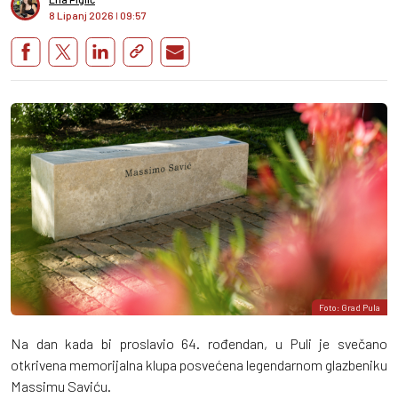
8 Lipanj 2026
I
09:57
Foto: Grad Pula
Na dan kada bi proslavio 64. rođendan, u Puli je svečano
otkrivena memorijalna klupa posvećena legendarnom glazbeniku
Massimu Saviću.