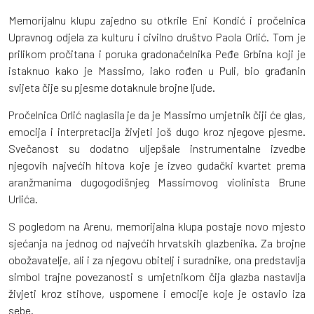
Memorijalnu klupu zajedno su otkrile Eni Kondić i pročelnica
Upravnog odjela za kulturu i civilno društvo Paola Orlić. Tom je
prilikom pročitana i poruka gradonačelnika Peđe Grbina koji je
istaknuo kako je Massimo, iako rođen u Puli, bio građanin
svijeta čije su pjesme dotaknule brojne ljude.
Pročelnica Orlić naglasila je da je Massimo umjetnik čiji će glas,
emocija i interpretacija živjeti još dugo kroz njegove pjesme.
Svečanost su dodatno uljepšale instrumentalne izvedbe
njegovih najvećih hitova koje je izveo gudački kvartet prema
aranžmanima dugogodišnjeg Massimovog violinista Brune
Urlića.
S pogledom na Arenu, memorijalna klupa postaje novo mjesto
sjećanja na jednog od najvećih hrvatskih glazbenika. Za brojne
obožavatelje, ali i za njegovu obitelj i suradnike, ona predstavlja
simbol trajne povezanosti s umjetnikom čija glazba nastavlja
živjeti kroz stihove, uspomene i emocije koje je ostavio iza
sebe.