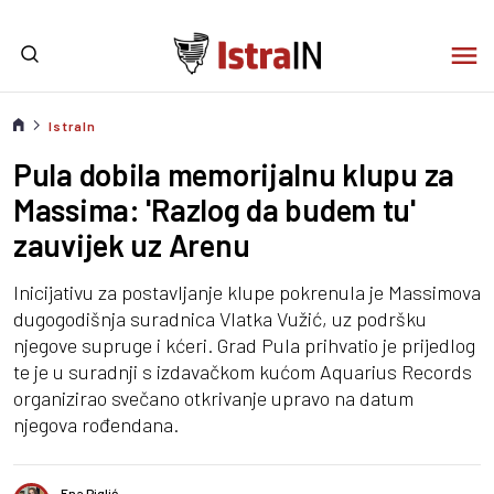
IstraIn
Pula dobila memorijalnu klupu za
Massima: 'Razlog da budem tu'
zauvijek uz Arenu
Inicijativu za postavljanje klupe pokrenula je Massimova
dugogodišnja suradnica Vlatka Vužić, uz podršku
njegove supruge i kćeri. Grad Pula prihvatio je prijedlog
te je u suradnji s izdavačkom kućom Aquarius Records
organizirao svečano otkrivanje upravo na datum
njegova rođendana.
Ena Piglić