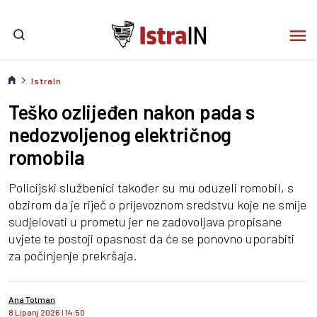
IstraIn
Teško ozlijeđen nakon pada s
nedozvoljenog električnog
romobila
Policijski službenici također su mu oduzeli romobil, s
obzirom da je riječ o prijevoznom sredstvu koje ne smije
sudjelovati u prometu jer ne zadovoljava propisane
uvjete te postoji opasnost da će se ponovno uporabiti
za počinjenje prekršaja.
Ana Totman
8 Lipanj 2026
I
14:50