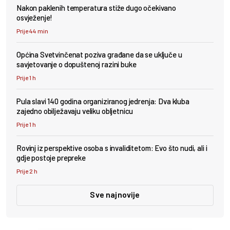
Nakon paklenih temperatura stiže dugo očekivano
osvježenje!
Prije 44 min
Općina Svetvinčenat poziva građane da se uključe u
savjetovanje o dopuštenoj razini buke
Prije 1 h
Pula slavi 140 godina organiziranog jedrenja: Dva kluba
zajedno obilježavaju veliku obljetnicu
Prije 1 h
Rovinj iz perspektive osoba s invaliditetom: Evo što nudi, ali i
gdje postoje prepreke
Prije 2 h
Sve najnovije