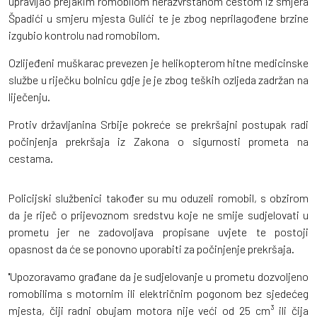
upravljao prejakim romobilom nerazvrstanom cestom iz smjera
Špadići u smjeru mjesta Gulići te je zbog neprilagođene brzine
izgubio kontrolu nad romobilom.
Ozlijeđeni muškarac prevezen je helikopterom hitne medicinske
službe u riječku bolnicu gdje je je zbog teških ozljeda zadržan na
liječenju.
Protiv državljanina Srbije pokreće se prekršajni postupak radi
počinjenja prekršaja iz Zakona o sigurnosti prometa na
cestama.
Policijski službenici također su mu oduzeli romobil, s obzirom
da je riječ o prijevoznom sredstvu koje ne smije sudjelovati u
prometu jer ne zadovoljava propisane uvjete te postoji
opasnost da će se ponovno uporabiti za počinjenje prekršaja.
''Upozoravamo građane da je sudjelovanje u prometu dozvoljeno
romobilima s motornim ili električnim pogonom bez sjedećeg
mjesta, čiji radni obujam motora nije veći od 25 cm³ ili čija