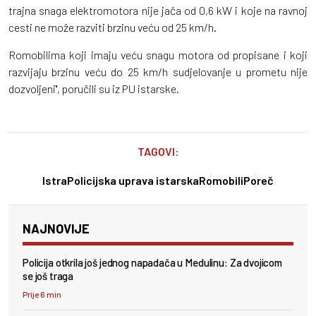
trajna snaga elektromotora nije jača od 0,6 kW i koje na ravnoj
cesti ne može razviti brzinu veću od 25 km/h.
Romobilima koji imaju veću snagu motora od propisane i koji
razvijaju brzinu veću do 25 km/h sudjelovanje u prometu nije
dozvoljeni'', poručili su iz PU istarske.
TAGOVI:
Istra
Policijska uprava istarska
Romobili
Poreč
NAJNOVIJE
Policija otkrila još jednog napadača u Medulinu: Za dvojicom
se još traga
Prije 6 min