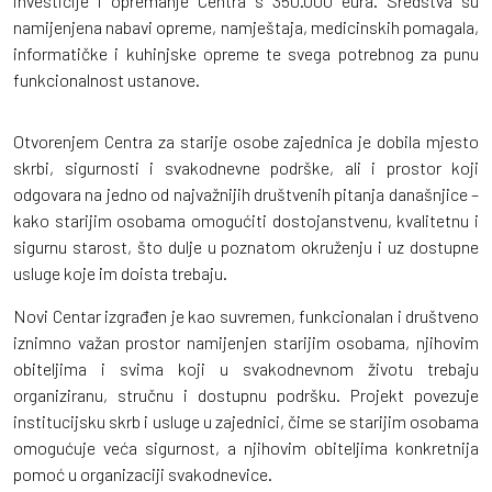
investicije i opremanje Centra s 350.000 eura. Sredstva su
namijenjena nabavi opreme, namještaja, medicinskih pomagala,
informatičke i kuhinjske opreme te svega potrebnog za punu
funkcionalnost ustanove.
Otvorenjem Centra za starije osobe zajednica je dobila mjesto
skrbi, sigurnosti i svakodnevne podrške, ali i prostor koji
odgovara na jedno od najvažnijih društvenih pitanja današnjice –
kako starijim osobama omogućiti dostojanstvenu, kvalitetnu i
sigurnu starost, što dulje u poznatom okruženju i uz dostupne
usluge koje im doista trebaju.
Novi Centar izgrađen je kao suvremen, funkcionalan i društveno
iznimno važan prostor namijenjen starijim osobama, njihovim
obiteljima i svima koji u svakodnevnom životu trebaju
organiziranu, stručnu i dostupnu podršku. Projekt povezuje
institucijsku skrb i usluge u zajednici, čime se starijim osobama
omogućuje veća sigurnost, a njihovim obiteljima konkretnija
pomoć u organizaciji svakodnevice.