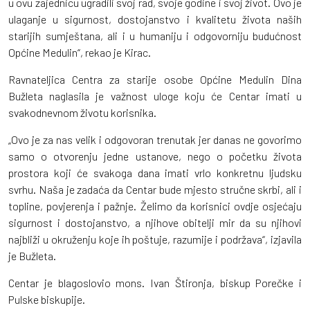
u ovu zajednicu ugradili svoj rad, svoje godine i svoj život. Ovo je
ulaganje u sigurnost, dostojanstvo i kvalitetu života naših
starijih sumještana, ali i u humaniju i odgovorniju budućnost
Općine Medulin“, rekao je Kirac.
Ravnateljica Centra za starije osobe Općine Medulin Dina
Bužleta naglasila je važnost uloge koju će Centar imati u
svakodnevnom životu korisnika.
„Ovo je za nas velik i odgovoran trenutak jer danas ne govorimo
samo o otvorenju jedne ustanove, nego o početku života
prostora koji će svakoga dana imati vrlo konkretnu ljudsku
svrhu. Naša je zadaća da Centar bude mjesto stručne skrbi, ali i
topline, povjerenja i pažnje. Želimo da korisnici ovdje osjećaju
sigurnost i dostojanstvo, a njihove obitelji mir da su njihovi
najbliži u okruženju koje ih poštuje, razumije i podržava“, izjavila
je Bužleta.
Centar je blagoslovio mons. Ivan Štironja, biskup Porečke i
Pulske biskupije.