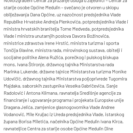
Novoizgrađeni Centar za pružanje usluga u zajednici – Centar za
starije osobe Općine Medulin – svečano je otvoren u sklopu
obilježavanja Dana Općine, uz nazočnost predsjednika Vlade
Republike Hrvatske Andreja Plenkovića, potpredsjednika Vlade i
ministra hrvatskih branitelja Tome Medveda, potpredsjednika
Vlade i ministra unutarnjih poslova Davora Božinovića,
ministrice zdravstva Irene Hrstić, ministra turizma i sporta
Tončija Glavine, ministra rada, mirovinskog sustava, obitelji i
socijalne politike Alena Ružića, porečkog i pulskog biskupa
mons. Ivana Štironje, državnog tajnika Ministarstva rada
Marinka Lukende, državne tajnice Ministarstva turizma Monike
Udovičić, državnog tajnika Ministarstva poljoprivrede Tugomira
Majdaka, saborskih zastupnika Veselka Gabričevića, Sanje
Radolović i Antona Klimana, ravnatelja Središnje agencije za
financiranje i ugovaranje programa i projekata Europske unije
Dragana Jelića, zamjenice glasnogovornika Vlade Andree
Vodanović, Mile Kruljac iz Ureda predsjednika Vlade, istarskog
župana Borisa Miletića, načelnika Općine Medulin Ivana Kirca,
ravnateljice Centra za starije osobe Općine Medulin Dine