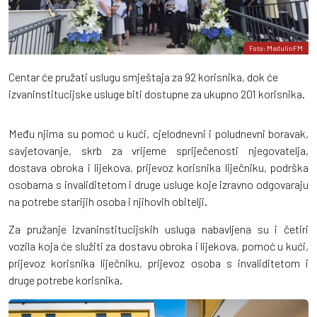
Foto: MedulinFM
Centar će pružati uslugu smještaja za 92 korisnika, dok će
izvaninstitucijske usluge biti dostupne za ukupno 201 korisnika.
Među njima su pomoć u kući, cjelodnevni i poludnevni boravak,
savjetovanje, skrb za vrijeme spriječenosti njegovatelja,
dostava obroka i lijekova, prijevoz korisnika liječniku, podrška
osobama s invaliditetom i druge usluge koje izravno odgovaraju
na potrebe starijih osoba i njihovih obitelji.
Za pružanje izvaninstitucijskih usluga nabavljena su i četiri
vozila koja će služiti za dostavu obroka i lijekova, pomoć u kući,
prijevoz korisnika liječniku, prijevoz osoba s invaliditetom i
druge potrebe korisnika.