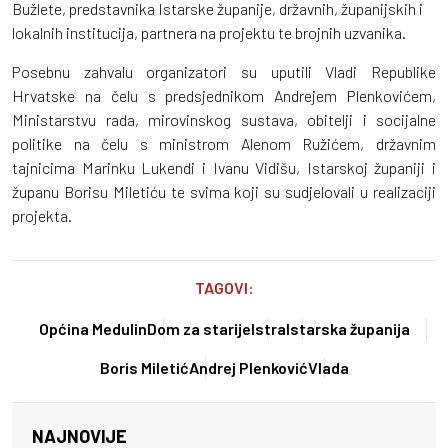
Bužlete, predstavnika Istarske županije, državnih, županijskih i
lokalnih institucija, partnera na projektu te brojnih uzvanika.
Posebnu zahvalu organizatori su uputili Vladi Republike
Hrvatske na čelu s predsjednikom Andrejem Plenkovićem,
Ministarstvu rada, mirovinskog sustava, obitelji i socijalne
politike na čelu s ministrom Alenom Ružićem, državnim
tajnicima Marinku Lukendi i Ivanu Vidišu, Istarskoj županiji i
županu Borisu Miletiću te svima koji su sudjelovali u realizaciji
projekta.
TAGOVI:
Općina Medulin
Dom za starije
Istra
Istarska županija
Boris Miletić
Andrej Plenković
Vlada
NAJNOVIJE