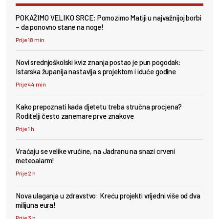
POKAŽIMO VELIKO SRCE: Pomozimo Matiji u najvažnijoj borbi
– da ponovno stane na noge!
Prije 18 min
Novi srednjoškolski kviz znanja postao je pun pogodak:
Istarska županija nastavlja s projektom i iduće godine
Prije 44 min
Kako prepoznati kada djetetu treba stručna procjena?
Roditelji često zanemare prve znakove
Prije 1 h
Vraćaju se velike vrućine, na Jadranu na snazi crveni
meteoalarm!
Prije 2 h
Nova ulaganja u zdravstvo: Kreću projekti vrijedni više od dva
milijuna eura!
Prije 3 h