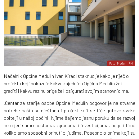
Foto: MedulinFM
Načelnik Općine Medulin Ivan Kirac istaknuo je kako je riječ o
projektu koji pokazuje kakvu zajednicu Općina Medulin želi
graditi i kakvu razinu brige želi osigurati svojim stanovnicima.
„Centar za starije osobe Općine Medulin odgovor je na stvarne
potrebe naših sumještana i projekt koji se tiče gotovo svake
obitelji u našoj općini. Njime šaljemo jasnu poruku da se razvoj
ne mjeri samo cestama, zgradama i investicijama, nego i time
koliko smo sposobni brinuti o ljudima. Posebno o onima koji su