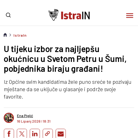
IstraIn
U tijeku izbor za najljepšu
okućnicu u Svetom Petru u Šumi,
pobjednika biraju građani!
Iz Općine svim kandidatima žele puno sreće te pozivaju
mještane da se uključe u glasanje i podrže svoje
favorite.
Ena Piglić
16 Lipanj 2026
I
18:31