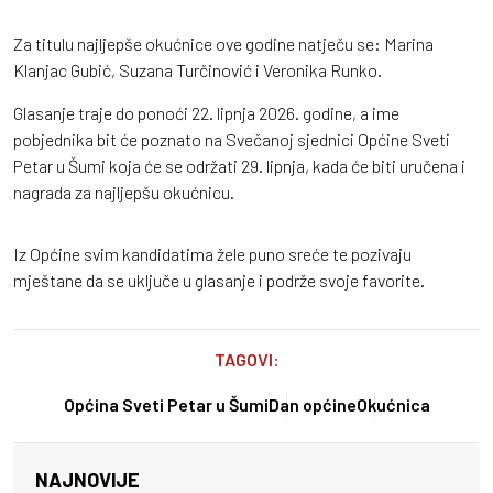
Za titulu najljepše okućnice ove godine natječu se: Marina
Klanjac Gubić, Suzana Turčinović i Veronika Runko.
Glasanje traje do ponoći 22. lipnja 2026. godine, a ime
pobjednika bit će poznato na Svečanoj sjednici Općine Sveti
Petar u Šumi koja će se održati 29. lipnja, kada će biti uručena i
nagrada za najljepšu okućnicu.
Iz Općine svim kandidatima žele puno sreće te pozivaju
mještane da se uključe u glasanje i podrže svoje favorite.
TAGOVI:
Općina Sveti Petar u Šumi
Dan općine
Okućnica
NAJNOVIJE