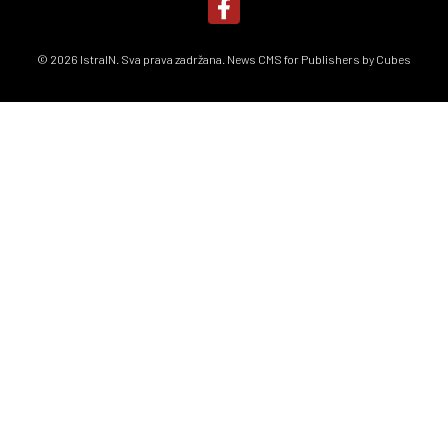
© 2026 IstraIN. Sva prava zadržana. News CMS for Publishers by
Cubes