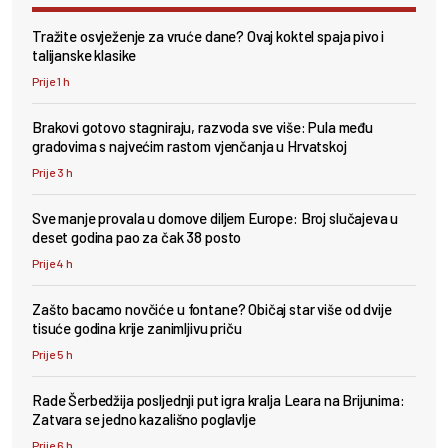
Tražite osvježenje za vruće dane? Ovaj koktel spaja pivo i
talijanske klasike
Prije 1 h
Brakovi gotovo stagniraju, razvoda sve više: Pula među
gradovima s najvećim rastom vjenčanja u Hrvatskoj
Prije 3 h
Sve manje provala u domove diljem Europe: Broj slučajeva u
deset godina pao za čak 38 posto
Prije 4 h
Zašto bacamo novčiće u fontane? Običaj star više od dvije
tisuće godina krije zanimljivu priču
Prije 5 h
Rade Šerbedžija posljednji put igra kralja Leara na Brijunima:
Zatvara se jedno kazališno poglavlje
Prije 6 h