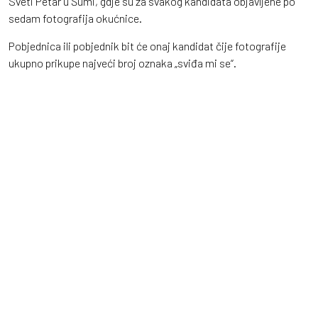
Sveti Petar u Šumi, gdje su za svakog kandidata objavljene po
sedam fotografija okućnice.
Pobjednica ili pobjednik bit će onaj kandidat čije fotografije
ukupno prikupe najveći broj oznaka „sviđa mi se“.